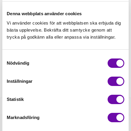
Tråd matchande +45,00kr
Denna webbplats använder cookies
Vi använder cookies för att webbplatsen ska erbjuda dig
bästa upplevelse. Bekräfta ditt samtycke genom att
Mudd matchande +39,50kr
trycka på godkänn alla eller anpassa via inställningar.
Finns i lager
Samtyckesval
Minsta beställning: 0.5 m
Nödvändig
Artikelnr: 18495/051
Inställningar
Statistik
Beskrivning
Marknadsföring
Specifikation