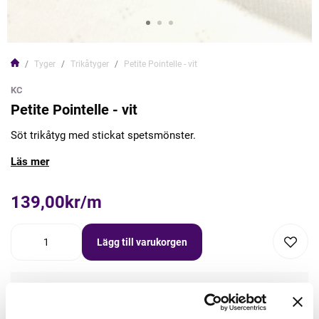
Tyger
Trikåtyger
Petite Pointelle - vit
KC
Petite Pointelle - vit
Söt trikåtyg med stickat spetsmönster.
Läs mer
139,00kr/m
Lägg till varukorgen
Lägg först önskad mängd i varukorgen,
välj sedan matchande tillbehör