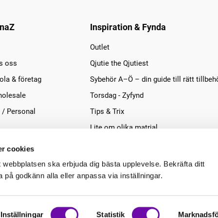
naZ
Inspiration & Fynda
Outlet
s oss
Qjutie the Qjutiest
la & företag
Sybehör A–Ö – din guide till rätt tillbeh
olesale
Torsdag - Zyfynd
 / Personal
Tips & Trix
Lite om olika matrial
r cookies
t webbplatsen ska erbjuda dig bästa upplevelse. Bekräfta ditt
på godkänn alla eller anpassa via inställningar.
Inställningar
Statistik
Marknadsfö
.