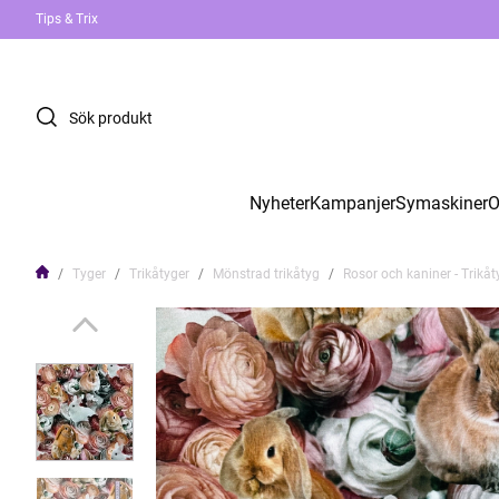
Tips & Trix
Nyheter
Kampanjer
Symaskiner
O
Tyger
Trikåtyger
Mönstrad trikåtyg
Rosor och kaniner - Trikåt