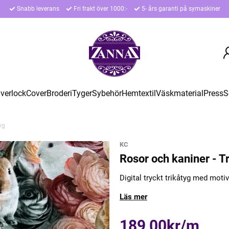
Snabb leverans
Fri frakt över 1000:-
5- års garanti på symaskiner
verlock
Cover
Broderi
Tyger
Sybehör
Hemtextil
Väskmaterial
Press
S
yg
KC
Rosor och kaniner - T
Digital tryckt trikåtyg med motiv
Läs mer
189,00kr/m