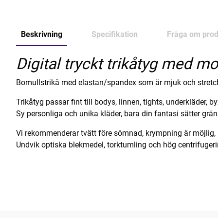
Beskrivning
Specifikation
Fråga om prod
Digital tryckt trikåtyg med mot
Bomullstrikå med elastan/spandex som är mjuk och stretc
Trikåtyg passar fint till bodys, linnen, tights, underkläder, b
Sy personliga och unika kläder, bara din fantasi sätter grän
Vi rekommenderar tvätt före sömnad, krympning är möjlig,
Undvik optiska blekmedel, torktumling och hög centrifuger