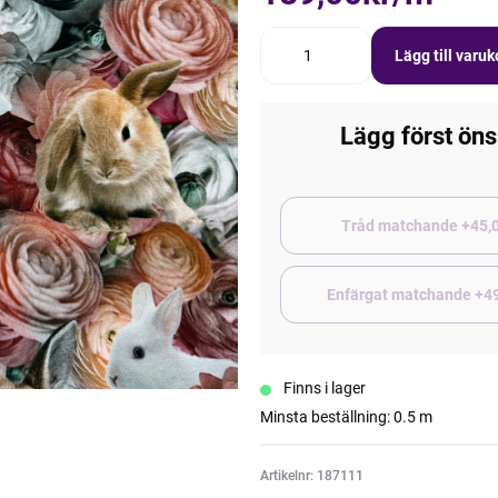
Lägg till varu
Lägg först öns
Tråd matchand
Enfärgat matchande +4
Finns i lager
Minsta beställning: 0.5 m
Artikelnr: 187111