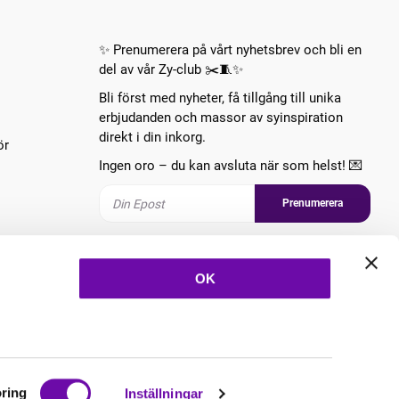
✨ Prenumerera på vårt nyhetsbrev och bli en
del av vår Zy-club ✂️🧵✨
Bli först med nyheter, få tillgång till unika
erbjudanden och massor av syinspiration
direkt i din inkorg.
ör
Ingen oro – du kan avsluta när som helst! 💌
Prenumerera
Följ oss
OK
ring
Inställningar
Copyright © 2026 ZannaZ Skapad med
Vendre