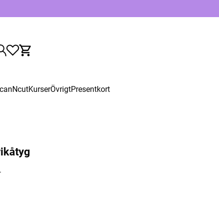
canNcut
Kurser
Övrigt
Presentkort
rikåtyg
.