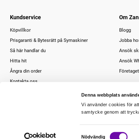
Kundservice
Om Zan
Köpvillkor
Blogg
Prisgaranti & Bytesrätt på Symaskiner
Jobba ho
Så här handlar du
Ansök sko
Hitta hit
Ansök Wh
Ångra din order
Företaget
Kontakta oss
Symaskins service
Denna webbplats använde
Vi använder cookies för at
samtycke genom att trycka 
Samtyckesval
Nödvändig