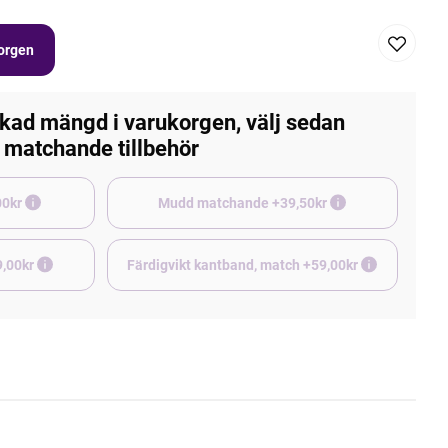
korgen
kad mängd i varukorgen, välj sedan
matchande tillbehör
e +45,00kr
Mudd matchande +39,50kr
9,00kr
Färdigvikt kantband, match +59,00kr