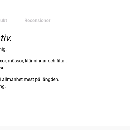
ukt
Recensioner
iv.
hig.
yxor, mössor, klänningar och filtar.
ser.
 i allmänhet mest på längden.
ing.