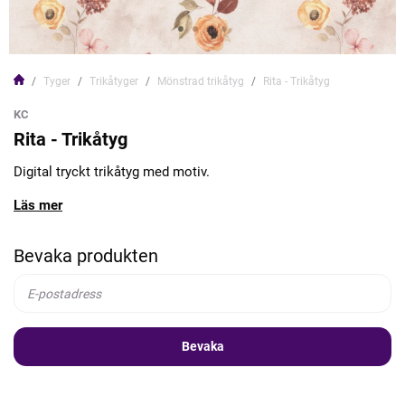
Tyger
Trikåtyger
Mönstrad trikåtyg
Rita - Trikåtyg
KC
Rita - Trikåtyg
Digital tryckt trikåtyg med motiv.
Läs mer
Bevaka produkten
Bevaka