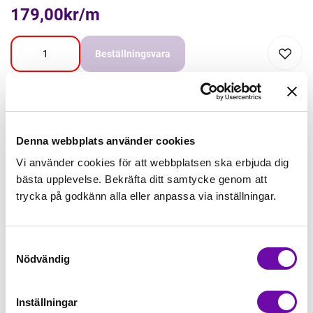
179,00kr/m
Beställningsvara
Lägg först önskad mängd i varukorgen,
välj sedan matchande tillbehör
Denna webbplats använder cookies
Tråd matchande +45,00kr
Vi använder cookies för att webbplatsen ska erbjuda dig
bästa upplevelse. Bekräfta ditt samtycke genom att
trycka på godkänn alla eller anpassa via inställningar.
Mudd matchande +39,50kr
Samtyckesval
Enfärgat matchande +49,00kr
Nödvändig
Färdigvikt kantband, match +59,00kr
Inställningar