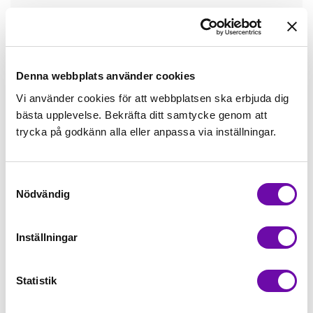
Tråd matchande +45,00kr
Mudd matchande +39,50kr
Denna webbplats använder cookies
Vi använder cookies för att webbplatsen ska erbjuda dig
bästa upplevelse. Bekräfta ditt samtycke genom att
Enfärgat matchande +49,00kr
trycka på godkänn alla eller anpassa via inställningar.
Färdigvikt kantband, match +59,00kr
Samtyckesval
Nödvändig
Finns i lager
Minsta beställning: 0.5 m
Inställningar
Artikelnr: SZ2553
Statistik