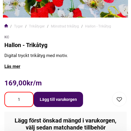
Tyger
Trikåtyger
Mönstrad trikåtyg
Hallon - Trikåtyg
KC
Hallon - Trikåtyg
Digital tryckt trikåtyg med motiv.
Läs mer
169,00kr/m
Lägg till varukorgen
Lägg först önskad mängd i varukorgen,
välj sedan matchande tillbehör