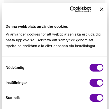
Tråd matchande +45,00kr
Mudd matchande +39,50kr
Denna webbplats använder cookies
Vi använder cookies för att webbplatsen ska erbjuda dig
bästa upplevelse. Bekräfta ditt samtycke genom att
Enfärgat matchande +49,00kr
trycka på godkänn alla eller anpassa via inställningar.
Färdigvikt kantband, match +59,00kr
Samtyckesval
Nödvändig
Finns i lager
Minsta beställning: 1 st
Inställningar
Artikelnr: stenX7700
Statistik