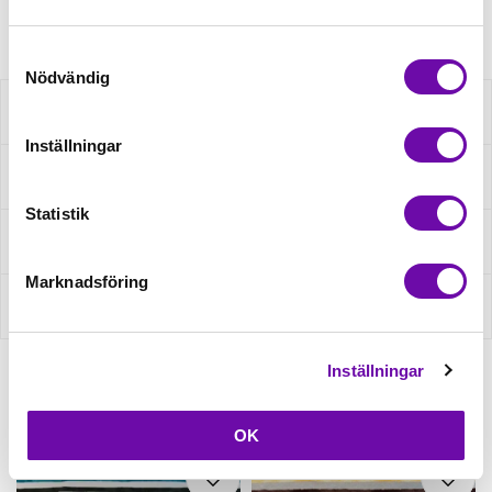
Artikelnr: S2494R-3682
Samtyckesval
Nödvändig
Beskrivning
Inställningar
Specifikation
Statistik
Fråga om produkt
Marknadsföring
Recensioner
Inställningar
Relaterade produkter
OK