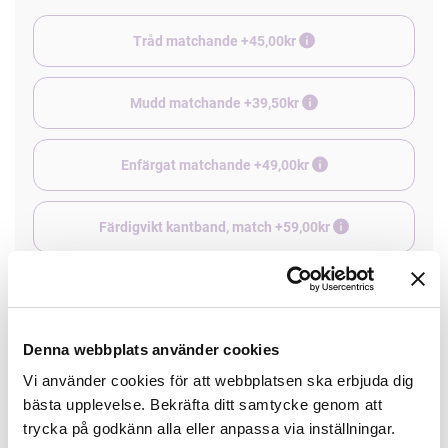
Tråd matchande +45,00kr
Mudd matchande +39,50kr
Enfärgat matchande +49,00kr
Färdigvikt kantband, match +59,00kr
4 st Matchande Overlocktråd +100,00kr
Denna webbplats använder cookies
Finns i lager
Vi använder cookies för att webbplatsen ska erbjuda dig
Minsta beställning: 0.5 m
bästa upplevelse. Bekräfta ditt samtycke genom att
trycka på godkänn alla eller anpassa via inställningar.