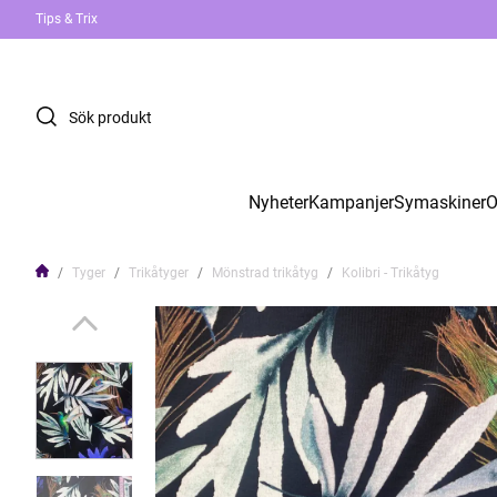
Tips & Trix
Nyheter
Kampanjer
Symaskiner
O
Tyger
Trikåtyger
Mönstrad trikåtyg
Kolibri - Trikåtyg