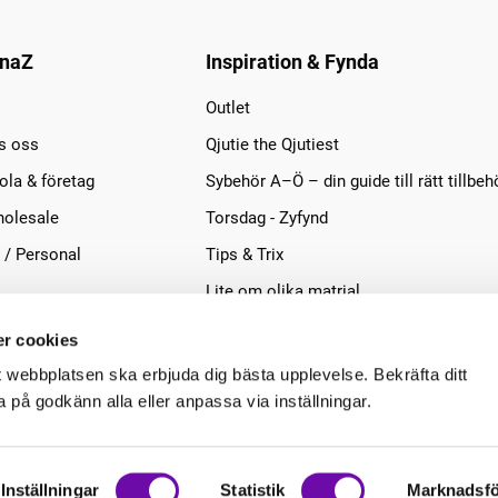
naZ
Inspiration & Fynda
Outlet
s oss
Qjutie the Qjutiest
la & företag
Sybehör A–Ö – din guide till rätt tillbeh
olesale
Torsdag - Zyfynd
 / Personal
Tips & Trix
Lite om olika matrial
r cookies
t webbplatsen ska erbjuda dig bästa upplevelse. Bekräfta ditt
på godkänn alla eller anpassa via inställningar.
Inställningar
Statistik
Marknadsfö
.