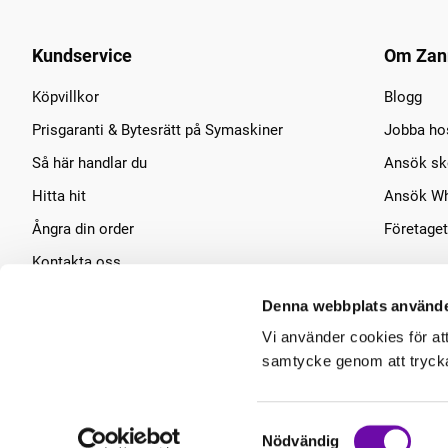
Kundservice
Om Zan
Köpvillkor
Blogg
Prisgaranti & Bytesrätt på Symaskiner
Jobba ho
Så här handlar du
Ansök sko
Hitta hit
Ansök Wh
Ångra din order
Företaget
Kontakta oss
Symaskins service
Denna webbplats använde
Vi använder cookies för at
samtycke genom att trycka 
Samtyckesval
Nödvändig