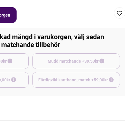
korgen
kad mängd i varukorgen, välj sedan
matchande tillbehör
e +45,00kr
Mudd matchande +39,50kr
9,00kr
Färdigvikt kantband, match +59,00kr