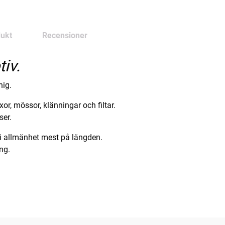
ukt
Recensioner
iv.
hig.
yxor, mössor, klänningar och filtar.
ser.
 i allmänhet mest på längden.
ing.