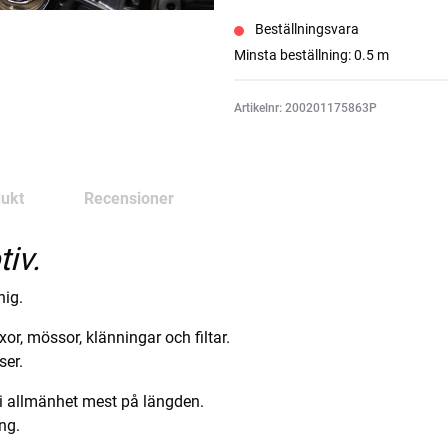
Beställningsvara
Minsta beställning: 0.5 m
Artikelnr: 200201175863P
ukt
Recensioner
iv.
hig.
yxor, mössor, klänningar och filtar.
ser.
 i allmänhet mest på längden.
ing.