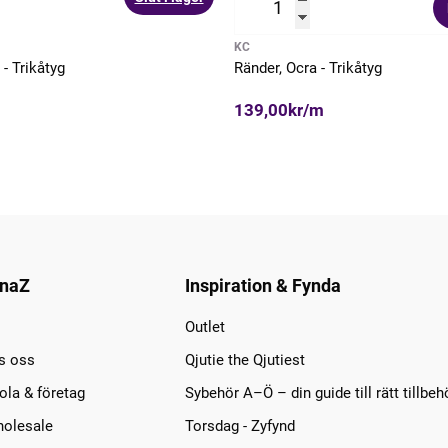
KC
 - Trikåtyg
Ränder, Ocra - Trikåtyg
139,00kr/m
naZ
Inspiration & Fynda
Outlet
s oss
Qjutie the Qjutiest
la & företag
Sybehör A–Ö – din guide till rätt tillbeh
olesale
Torsdag - Zyfynd