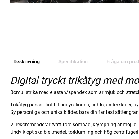
Beskrivning
Specifikation
Fråga om prod
Digital tryckt trikåtyg med mot
Bomullstrikå med elastan/spandex som är mjuk och stretc
Trikåtyg passar fint till bodys, linnen, tights, underkläder, b
Sy personliga och unika kläder, bara din fantasi sätter grän
Vi rekommenderar tvätt före sömnad, krympning är möjlig,
Undvik optiska blekmedel, torktumling och hög centrifuger