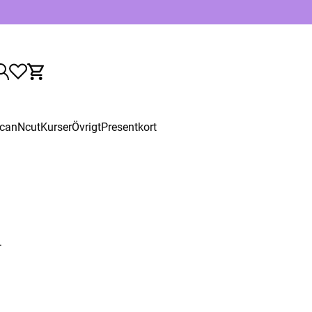
canNcut
Kurser
Övrigt
Presentkort
.