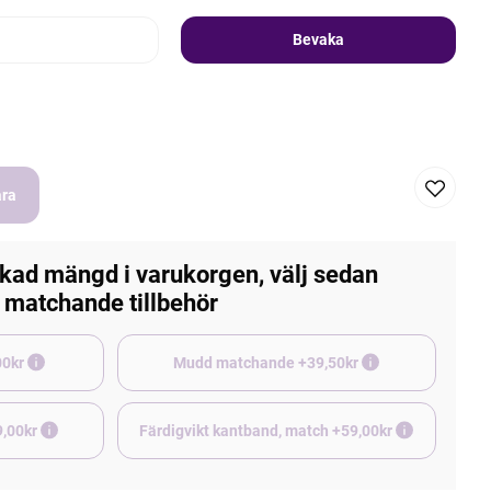
Bevaka
ara
kad mängd i varukorgen, välj sedan
matchande tillbehör
e +45,00kr
Mudd matchande +39,50kr
9,00kr
Färdigvikt kantband, match +59,00kr