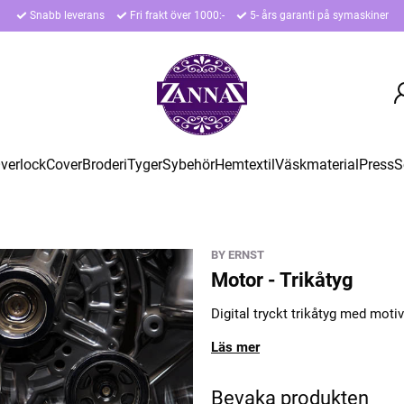
Snabb leverans
Fri frakt över 1000:-
5- års garanti på symaskiner
verlock
Cover
Broderi
Tyger
Sybehör
Hemtextil
Väskmaterial
Press
S
BY ERNST
Motor - Trikåtyg
Digital tryckt trikåtyg med motiv
Läs mer
Bevaka produkten