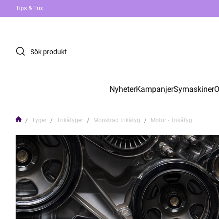
Tips & Trix
Nyheter
Kampanjer
Symaskiner
O
Tyger
Trikåtyger
Mönstrad trikåtyg
Motor - Trikåtyg