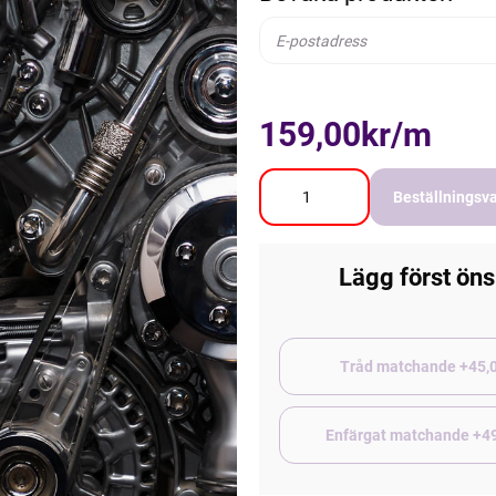
159,00kr/m
Beställningsv
Lägg först öns
Tråd matchand
Enfärgat matchande +4