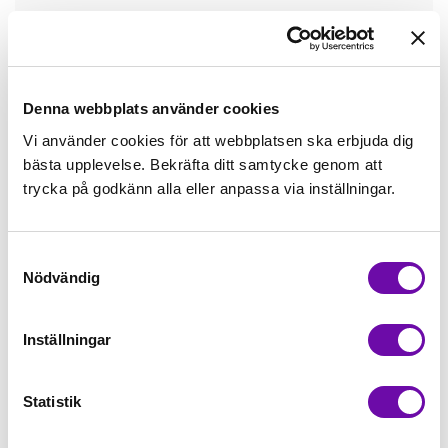
Tråd matchande +45,00kr
Mudd matchande +39,50kr
Denna webbplats använder cookies
Vi använder cookies för att webbplatsen ska erbjuda dig
bästa upplevelse. Bekräfta ditt samtycke genom att
Enfärgat matchande +49,00kr
trycka på godkänn alla eller anpassa via inställningar.
Färdigvikt kantband, match +59,00kr
Samtyckesval
Nödvändig
Finns i lager
Minsta beställning: 0.5 m
Inställningar
Artikelnr: K23026-101
Statistik