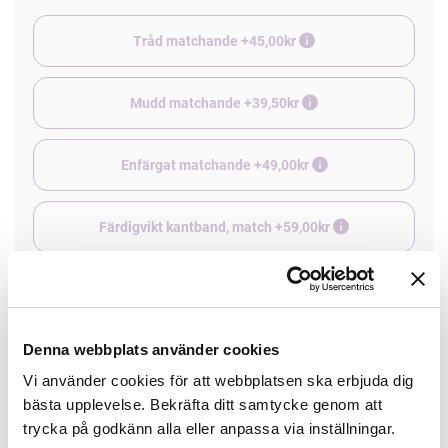
Tråd matchande +45,00kr
Mudd matchande +39,50kr
Enfärgat matchande +49,00kr
Färdigvikt kantband, match +59,00kr
4 st Matchande Overlocktråd +100,00kr
Denna webbplats använder cookies
Finns i lager
Vi använder cookies för att webbplatsen ska erbjuda dig
Minsta beställning: 0.5 m
bästa upplevelse. Bekräfta ditt samtycke genom att
trycka på godkänn alla eller anpassa via inställningar.