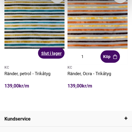
Slut i lager
Köp
KC
KC
Ränder, petrol - Trikåtyg
Ränder, Ocra - Trikåtyg
139,00kr/m
139,00kr/m
Kundservice