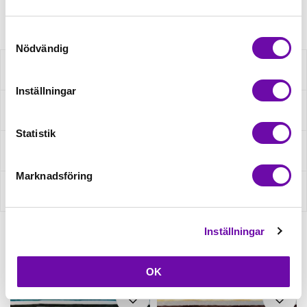
Artikelnr: 23638/003
Samtyckesval
Nödvändig
Beskrivning
Inställningar
Specifikation
Statistik
Fråga om produkt
Marknadsföring
Recensioner
Inställningar
Relaterade produkter
OK