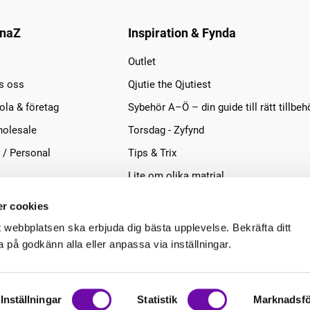
naZ
Inspiration & Fynda
Outlet
s oss
Qjutie the Qjutiest
la & företag
Sybehör A–Ö – din guide till rätt tillbeh
olesale
Torsdag - Zyfynd
 / Personal
Tips & Trix
Lite om olika matrial
r cookies
t webbplatsen ska erbjuda dig bästa upplevelse. Bekräfta ditt
på godkänn alla eller anpassa via inställningar.
Inställningar
Statistik
Marknadsfö
.