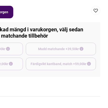
korgen
kad mängd i varukorgen, välj sedan
matchande tillbehör
e +45,00kr
Mudd matchande +39,50kr
9,00kr
Färdigvikt kantband, match +59,00kr