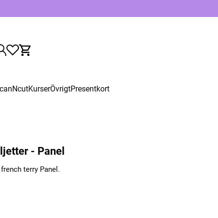
canNcut
Kurser
Övrigt
Presentkort
jetter - Panel
french terry Panel.