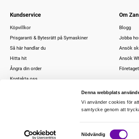
Kundservice
Om Zan
Köpvillkor
Blogg
Prisgaranti & Bytesrätt på Symaskiner
Jobba ho
Så här handlar du
Ansök sko
Hitta hit
Ansök Wh
Ångra din order
Företaget
Kontakta oss
Symaskins service
Denna webbplats använde
Vi använder cookies för at
samtycke genom att trycka 
Samtyckesval
Nödvändig