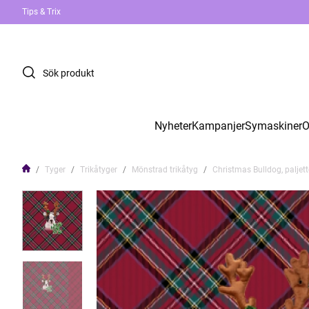
Tips & Trix
Nyheter
Kampanjer
Symaskiner
O
Tyger
Trikåtyger
Mönstrad trikåtyg
Christmas Bulldog, paljett