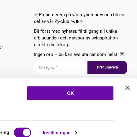
✨ Prenumerera på vårt nyhetsbrev och bli en
del av vår Zy-club ✂️🧵✨
Bli först med nyheter, få tillgång till unika
erbjudanden och massor av syinspiration
direkt i din inkorg.
ör
Ingen oro – du kan avsluta när som helst! 💌
Prenumerera
Följ oss
OK
ring
Inställningar
Copyright © 2026 ZannaZ Skapad med
Vendre