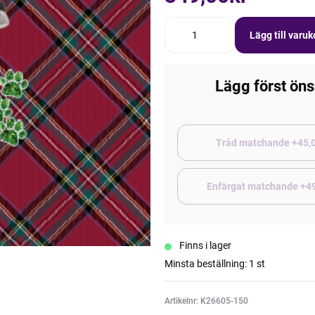
Lägg till varu
Lägg först öns
Tråd matchand
Enfärgat matchande +4
Finns i lager
Minsta beställning: 1 st
Artikelnr: K26605-150