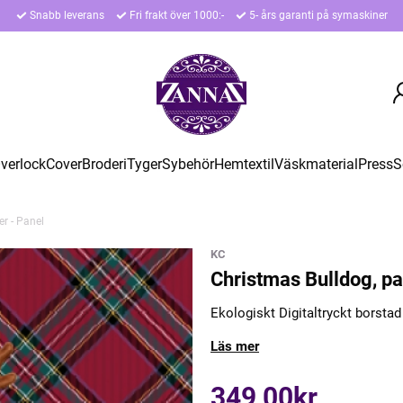
Snabb leverans
Fri frakt över 1000:-
5- års garanti på symaskiner
verlock
Cover
Broderi
Tyger
Sybehör
Hemtextil
Väskmaterial
Press
S
er - Panel
KC
Christmas Bulldog, pal
Ekologiskt Digitaltryckt borstad 
Läs mer
349,00kr