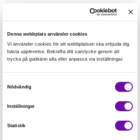
Tråd matchande +45,00kr
Mudd matchande +39,50kr
Denna webbplats använder cookies
Vi använder cookies för att webbplatsen ska erbjuda dig
bästa upplevelse. Bekräfta ditt samtycke genom att
Enfärgat matchande +49,00kr
trycka på godkänn alla eller anpassa via inställningar.
Färdigvikt kantband, match +59,00kr
Samtyckesval
Nödvändig
Finns i lager
Minsta beställning: 1 st
Inställningar
Artikelnr: K60035-510
Statistik