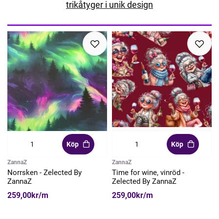
trikåtyger i unik design
Köp
Köp
ZannaZ
ZannaZ
Norrsken - Zelected By
Time for wine, vinröd -
ZannaZ
Zelected By ZannaZ
259,00kr/m
259,00kr/m