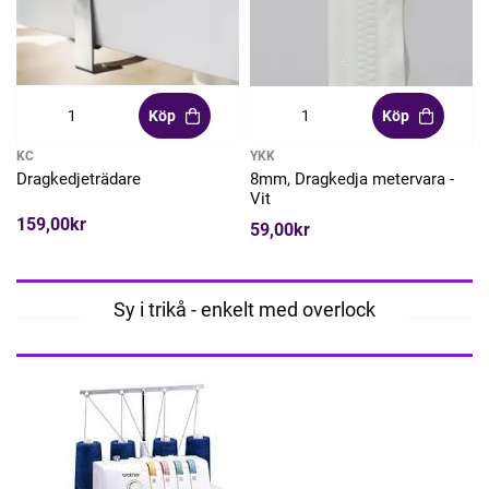
Köp
Köp
KC
YKK
Dragkedjeträdare
8mm, Dragkedja metervara -
Vit
159,00kr
59,00kr
Sy i trikå - enkelt med overlock