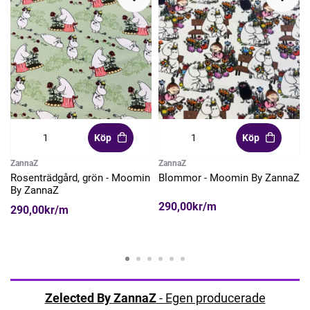
Köp
Köp
ZannaZ
ZannaZ
y
Rosenträdgård, grön - Moomin
Blommor - Moomin By ZannaZ
By ZannaZ
290,00kr/m
290,00kr/m
Zelected By ZannaZ
- Egen producerade