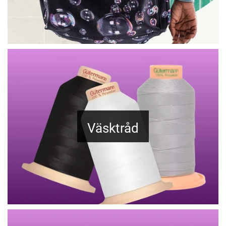
Väsktråd