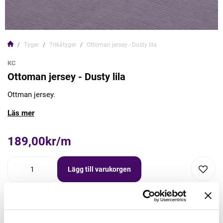
Tyger
Trikåtyger
Ottoman jersey - Dusty lila
KC
Ottoman jersey - Dusty lila
Ottman jersey.
Läs mer
189,00kr/m
Lägg till varukorgen
Lägg först önskad mängd i varukorgen,
välj sedan matchande tillbehör