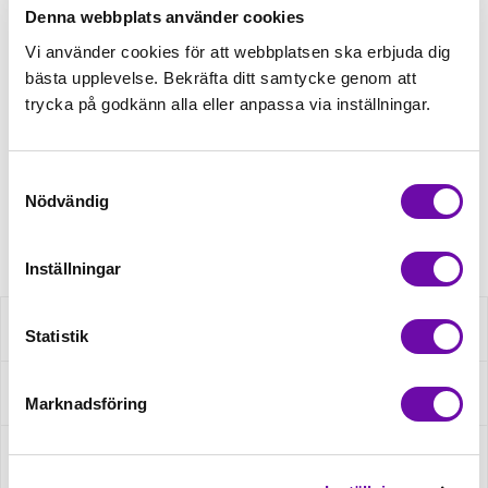
Denna webbplats använder cookies
Tråd matchande +45,00kr
Vi använder cookies för att webbplatsen ska erbjuda dig
bästa upplevelse. Bekräfta ditt samtycke genom att
trycka på godkänn alla eller anpassa via inställningar.
Finns i lager
Minsta beställning: 0.5 m
Samtyckesval
Nödvändig
Artikelnr: K80001-043
Inställningar
Beskrivning
Statistik
Specifikation
Marknadsföring
Fråga om produkt