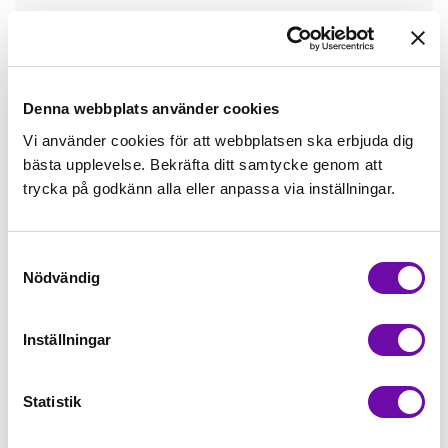
Tråd matchande +45,00kr
Mudd matchande +39,50kr
Denna webbplats använder cookies
Vi använder cookies för att webbplatsen ska erbjuda dig
bästa upplevelse. Bekräfta ditt samtycke genom att
Enfärgat matchande +49,00kr
trycka på godkänn alla eller anpassa via inställningar.
Färdigvikt kantband, match +59,00kr
Samtyckesval
Nödvändig
Finns i lager
Minsta beställning: 0.5 m
Inställningar
Artikelnr: 212134.0003
Statistik