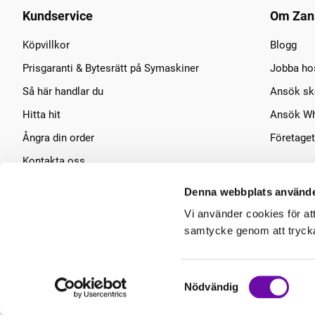
Kundservice
Om Zan
Köpvillkor
Blogg
Prisgaranti & Bytesrätt på Symaskiner
Jobba ho
Så här handlar du
Ansök sko
Hitta hit
Ansök Wh
Ångra din order
Företaget
Kontakta oss
Symaskins service
Denna webbplats använde
Vi använder cookies för at
samtycke genom att trycka 
Samtyckesval
Nödvändig