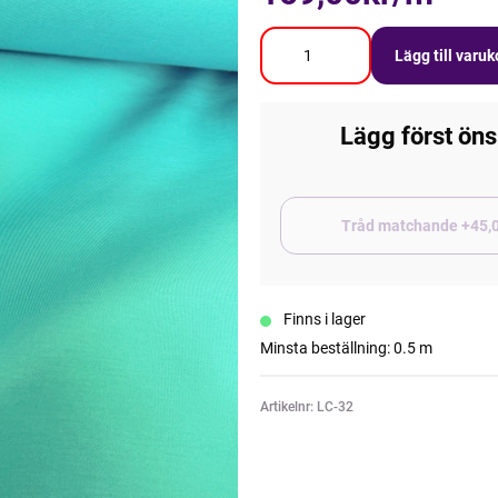
Lägg till varu
Lägg först öns
Tråd matchand
Finns i lager
Minsta beställning: 0.5 m
Artikelnr: LC-32