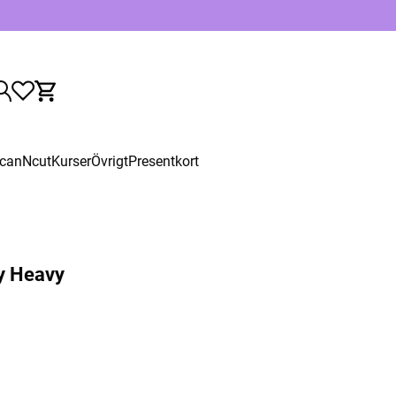
canNcut
Kurser
Övrigt
Presentkort
ey Heavy