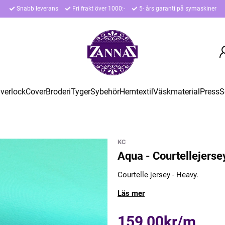
Snabb leverans
Fri frakt över 1000:-
5- års garanti på symaskiner
verlock
Cover
Broderi
Tyger
Sybehör
Hemtextil
Väskmaterial
Press
S
KC
Aqua - Courtellejers
Courtelle jersey - Heavy.
Läs mer
159,00kr/m