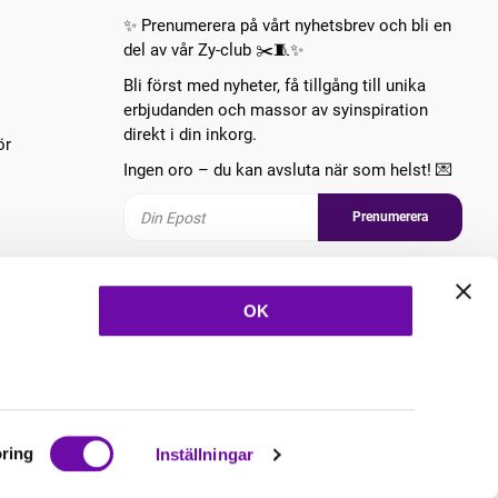
✨ Prenumerera på vårt nyhetsbrev och bli en
del av vår Zy-club ✂️🧵✨
Bli först med nyheter, få tillgång till unika
erbjudanden och massor av syinspiration
direkt i din inkorg.
ör
Ingen oro – du kan avsluta när som helst! 💌
Prenumerera
Följ oss
OK
ring
Inställningar
Copyright © 2026 ZannaZ Skapad med
Vendre