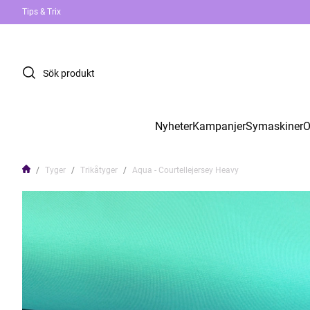
Tips & Trix
Nyheter
Kampanjer
Symaskiner
O
Tyger
Trikåtyger
Aqua - Courtellejersey Heavy