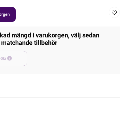
korgen
kad mängd i varukorgen, välj sedan
matchande tillbehör
e +45,00kr