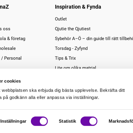
naZ
Inspiration & Fynda
Outlet
s oss
Qjutie the Qjutiest
la & företag
Sybehör A–Ö – din guide till rätt tillbeh
olesale
Torsdag - Zyfynd
 / Personal
Tips & Trix
Lite om olika matrial
r cookies
t webbplatsen ska erbjuda dig bästa upplevelse. Bekräfta ditt
på godkänn alla eller anpassa via inställningar.
Inställningar
Statistik
Marknadsfö
.