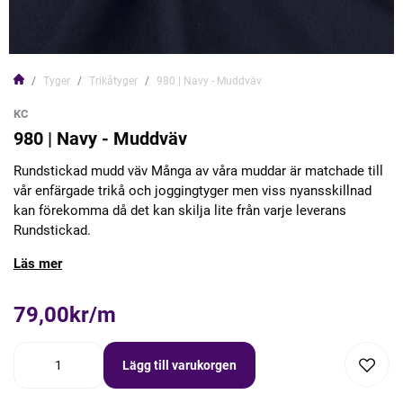
Tyger
Trikåtyger
980 | Navy - Muddväv
KC
980 | Navy - Muddväv
Rundstickad mudd väv Många av våra muddar är matchade till
vår enfärgade trikå och joggingtyger men viss nyansskillnad
kan förekomma då det kan skilja lite från varje leverans
Rundstickad.
Läs mer
79,00kr/m
Lägg till varukorgen