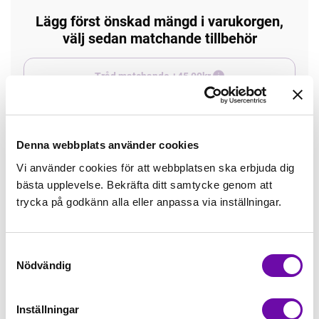
Lägg först önskad mängd i varukorgen,
välj sedan matchande tillbehör
Tråd matchande +45,00kr
Enfärgat matchande +49,00kr
Denna webbplats använder cookies
Öglad jogging, matchande +70,00kr
Vi använder cookies för att webbplatsen ska erbjuda dig
bästa upplevelse. Bekräfta ditt samtycke genom att
trycka på godkänn alla eller anpassa via inställningar.
Färdigvikt kantband, match +59,00kr
Samtyckesval
Borstad jogging, matchande +75,00kr
Nödvändig
4 st Matchande Overlocktråd +100,00kr
Inställningar