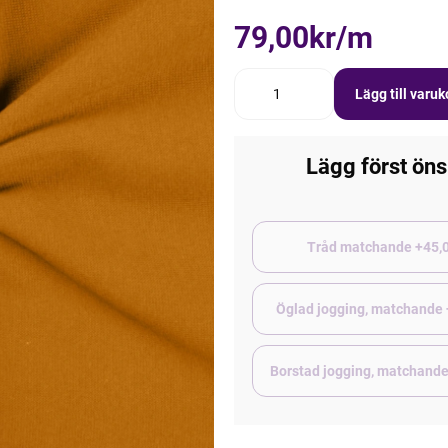
79,00kr/m
Lägg till varu
Lägg först öns
Tråd matchand
Öglad jogging, matchande