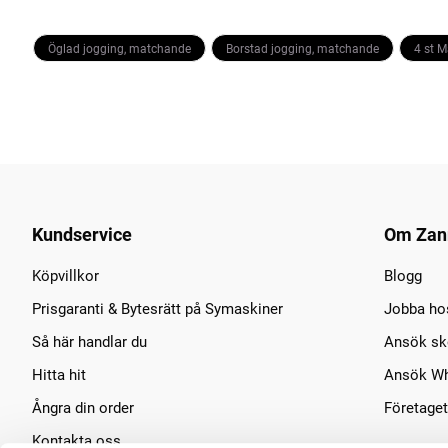
Öglad jogging, matchande
Borstad jogging, matchande
4 st 
Kundservice
Om Zan
Köpvillkor
Blogg
Prisgaranti & Bytesrätt på Symaskiner
Jobba ho
Så här handlar du
Ansök sko
Hitta hit
Ansök Wh
Ångra din order
Företaget
Kontakta oss