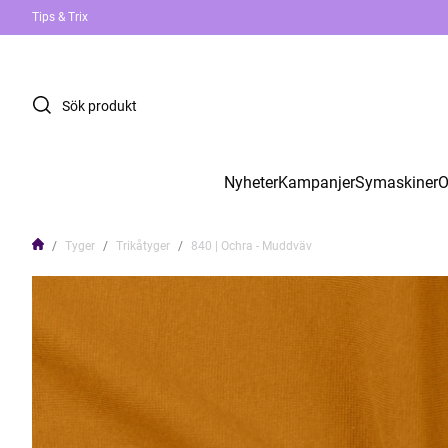
Tips & Trix
Nyheter
Kampanjer
Symaskiner
O
Tyger
Trikåtyger
840 | Ochra - Muddväv