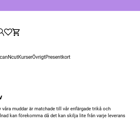
canNcut
Kurser
Övrigt
Presentkort
v
våra muddar är matchade till vår enfärgade trikå och
lnad kan förekomma då det kan skilja lite från varje leverans