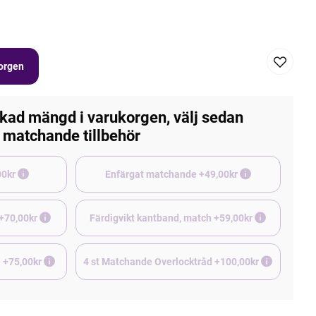
korgen
kad mängd i varukorgen, välj sedan
matchande tillbehör
e +45,00kr
Enfärgat matchande +49,00kr
 +70,00kr
Färdigvikt kantband, match +59,00kr
Borstad jogging, matchande +75,00kr
4 st Matchande Overlocktråd +100,00kr