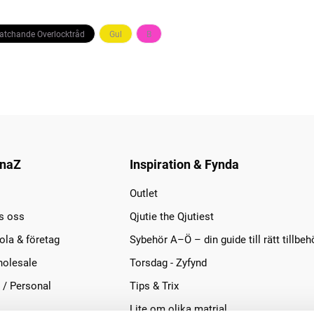
Matchande Overlocktråd
Gul
B
naZ
Inspiration & Fynda
Outlet
s oss
Qjutie the Qjutiest
la & företag
Sybehör A–Ö – din guide till rätt tillbeh
olesale
Torsdag - Zyfynd
 / Personal
Tips & Trix
Lite om olika matrial