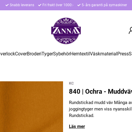
Snabb leverans
Fri frakt över 1000:-
5- års garanti på symaskiner
verlock
Cover
Broderi
Tyger
Sybehör
Hemtextil
Väskmaterial
Press
S
KC
840 | Ochra - Muddvä
Rundstickad mudd väv Många av 
joggingtyger men viss nyansskil
Rundstickad.
Läs mer