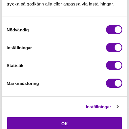
trycka på godkänn alla eller anpassa via inställningar.
Minsta beställning: 0.5 m
Artikelnr: RSO220X1021
Samtyckesval
Nödvändig
Inställningar
Beskrivning
Statistik
Specifikation
Fråga om produkt
Marknadsföring
Recensioner
Inställningar
OK
Relaterade produkter