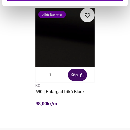
Alltid lågt Pris!
Köp
KC
690 | Enfärgad trikå Black
98,00kr/m