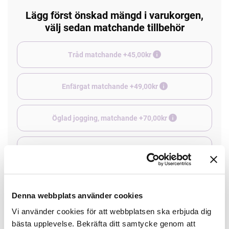
Lägg först önskad mängd i varukorgen,
välj sedan matchande tillbehör
Tråd matchande +45,00kr
Enfärgat matchande +49,00kr
Öglad jogging, matchande +70,00kr
Borstad jogging, matchande +75,00kr
4 st Matchande Overlocktråd +100,00kr
Denna webbplats använder cookies
Vi använder cookies för att webbplatsen ska erbjuda dig
bästa upplevelse. Bekräfta ditt samtycke genom att
Finns i lager