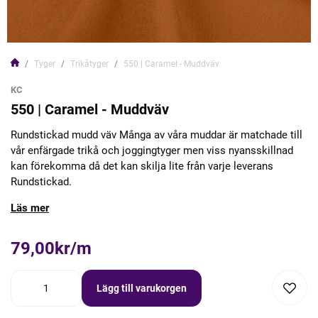
Tyger
Trikåtyger
550 | Caramel - Muddväv
KC
550 | Caramel - Muddväv
Rundstickad mudd väv Många av våra muddar är matchade till
vår enfärgade trikå och joggingtyger men viss nyansskillnad
kan förekomma då det kan skilja lite från varje leverans
Rundstickad.
Läs mer
79,00kr/m
Lägg till varukorgen