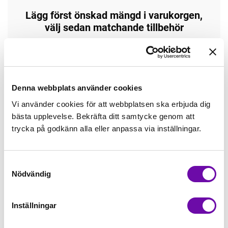
Lägg först önskad mängd i varukorgen,
välj sedan matchande tillbehör
Tråd matchande +45,00kr
Enfärgat matchande +49,00kr
Denna webbplats använder cookies
Vi använder cookies för att webbplatsen ska erbjuda dig
bästa upplevelse. Bekräfta ditt samtycke genom att
Öglad jogging, matchande +70,00kr
trycka på godkänn alla eller anpassa via inställningar.
Borstad jogging, matchande +75,00kr
Samtyckesval
Nödvändig
4 st Matchande Overlocktråd +100,00kr
Inställningar
Finns i lager