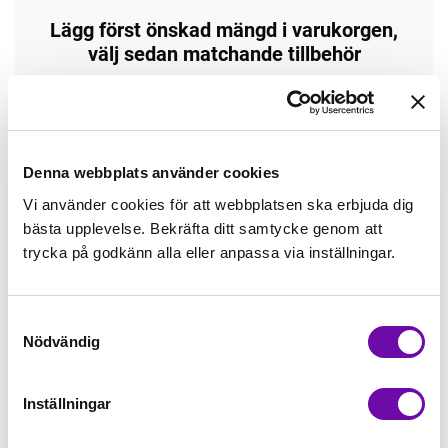
Lägg först önskad mängd i varukorgen,
välj sedan matchande tillbehör
Tråd matchande +45,00kr
Enfärgat matchande +49,00kr
Denna webbplats använder cookies
Vi använder cookies för att webbplatsen ska erbjuda dig
bästa upplevelse. Bekräfta ditt samtycke genom att
Öglad jogging, matchande +70,00kr
trycka på godkänn alla eller anpassa via inställningar.
Borstad jogging, matchande +75,00kr
Samtyckesval
Nödvändig
4 st Matchande Overlocktråd +100,00kr
Inställningar
Finns i lager