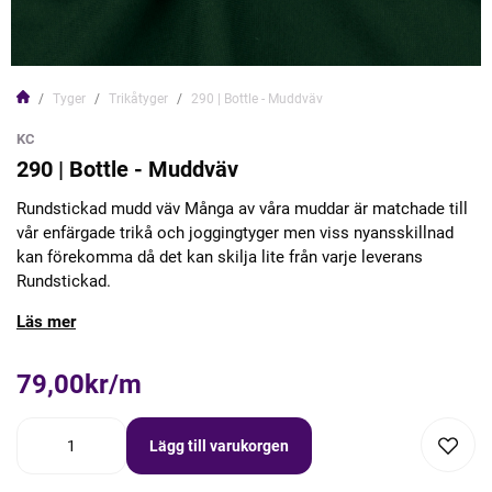
Tyger
Trikåtyger
290 | Bottle - Muddväv
KC
290 | Bottle - Muddväv
Rundstickad mudd väv Många av våra muddar är matchade till
vår enfärgade trikå och joggingtyger men viss nyansskillnad
kan förekomma då det kan skilja lite från varje leverans
Rundstickad.
Läs mer
79,00kr/m
Lägg till varukorgen