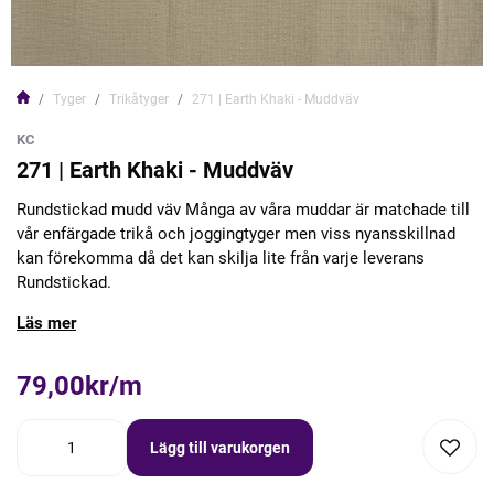
Tyger
Trikåtyger
271 | Earth Khaki - Muddväv
KC
271 | Earth Khaki - Muddväv
Rundstickad mudd väv Många av våra muddar är matchade till
vår enfärgade trikå och joggingtyger men viss nyansskillnad
kan förekomma då det kan skilja lite från varje leverans
Rundstickad.
Läs mer
79,00kr/m
Lägg till varukorgen