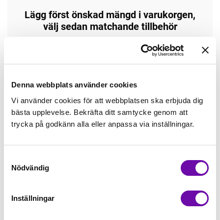
Lägg först önskad mängd i varukorgen,
välj sedan matchande tillbehör
Tråd matchande +45,00kr
Enfärgat matchande +49,00kr
Denna webbplats använder cookies
Vi använder cookies för att webbplatsen ska erbjuda dig
bästa upplevelse. Bekräfta ditt samtycke genom att
Öglad jogging, matchande +70,00kr
trycka på godkänn alla eller anpassa via inställningar.
Borstad jogging, matchande +75,00kr
Samtyckesval
Nödvändig
4 st Matchande Overlocktråd +100,00kr
Inställningar
Finns i lager