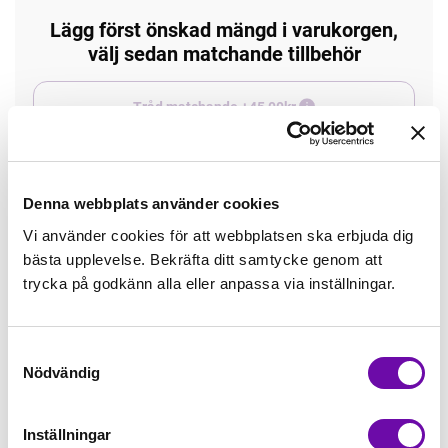
Lägg först önskad mängd i varukorgen,
välj sedan matchande tillbehör
Tråd matchande +45,00kr
Enfärgat matchande +49,00kr
Denna webbplats använder cookies
Öglad jogging, matchande +70,00kr
Vi använder cookies för att webbplatsen ska erbjuda dig
bästa upplevelse. Bekräfta ditt samtycke genom att
trycka på godkänn alla eller anpassa via inställningar.
Färdigvikt kantband, match +59,00kr
Samtyckesval
Borstad jogging, matchande +75,00kr
Nödvändig
4 st Matchande Overlocktråd +100,00kr
Inställningar