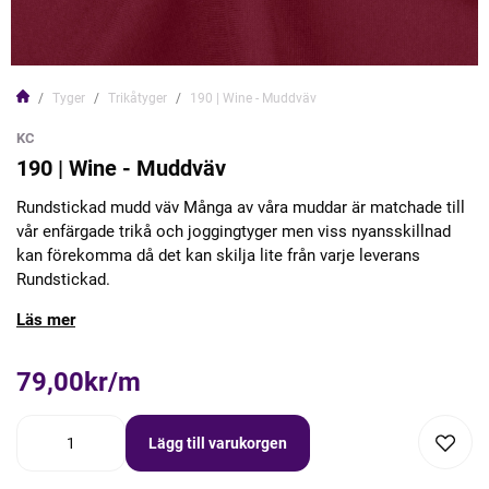
Tyger
Trikåtyger
190 | Wine - Muddväv
KC
190 | Wine - Muddväv
Rundstickad mudd väv Många av våra muddar är matchade till
vår enfärgade trikå och joggingtyger men viss nyansskillnad
kan förekomma då det kan skilja lite från varje leverans
Rundstickad.
Läs mer
79,00kr/m
Lägg till varukorgen