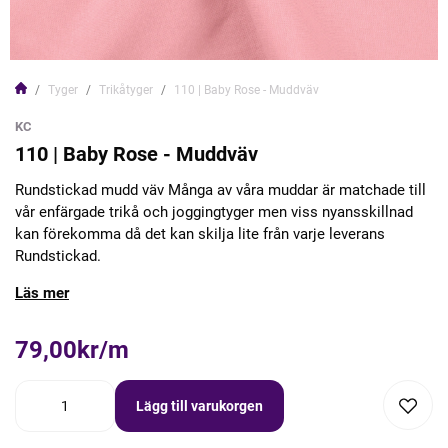
Tyger
Trikåtyger
110 | Baby Rose - Muddväv
KC
110 | Baby Rose - Muddväv
Rundstickad mudd väv Många av våra muddar är matchade till
vår enfärgade trikå och joggingtyger men viss nyansskillnad
kan förekomma då det kan skilja lite från varje leverans
Rundstickad.
Läs mer
79,00kr/m
Lägg till varukorgen