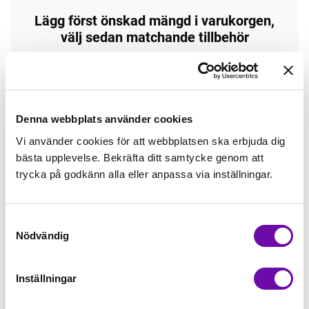
Lägg först önskad mängd i varukorgen,
välj sedan matchande tillbehör
Tråd matchande +45,00kr
Enfärgat matchande +49,00kr
Denna webbplats använder cookies
Vi använder cookies för att webbplatsen ska erbjuda dig
bästa upplevelse. Bekräfta ditt samtycke genom att
Öglad jogging, matchande +70,00kr
trycka på godkänn alla eller anpassa via inställningar.
Borstad jogging, matchande +75,00kr
Samtyckesval
Nödvändig
4 st Matchande Overlocktråd +100,00kr
Inställningar
Finns i lager