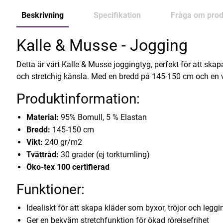
Beskrivning
Specifikation
Fråga om prod
Kalle & Musse - Jogging
Detta är vårt Kalle & Musse joggingtyg, perfekt för att ska
och stretchig känsla. Med en bredd på 145-150 cm och en vi
Produktinformation:
Material:
95% Bomull, 5 % Elastan
Bredd:
145-150 cm
Vikt:
240 gr/m2
Tvättråd:
30 grader (ej torktumling)
Öko-tex 100 certifierad
Funktioner:
Idealiskt för att skapa kläder som byxor, tröjor och leggi
Ger en bekväm stretchfunktion för ökad rörelsefrihet