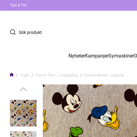
Tips & Trix
Nyheter
Kampanjer
Symaskiner
O
Tyger
French Terry / Joggingtyg
Kalle & Musse - Jogging