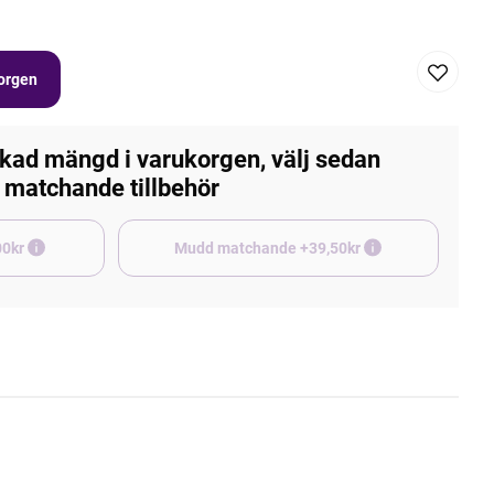
korgen
kad mängd i varukorgen, välj sedan
matchande tillbehör
e +45,00kr
Mudd matchande +39,50kr