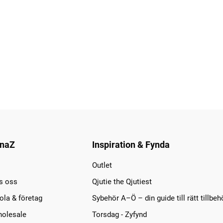
naZ
Inspiration & Fynda
Outlet
s oss
Qjutie the Qjutiest
la & företag
Sybehör A–Ö – din guide till rätt tillbeh
olesale
Torsdag - Zyfynd