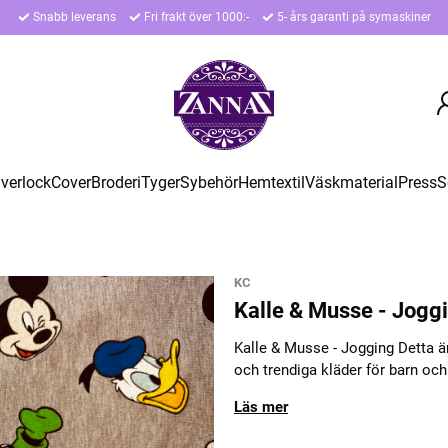
Snabb leverans
Fri frakt över 1000:-
5- års garanti på symaskiner
verlock
Cover
Broderi
Tyger
Sybehör
Hemtextil
Väskmaterial
Press
S
KC
Kalle & Musse - Jogg
Kalle & Musse - Jogging Detta ä
och trendiga kläder för barn och
Läs mer