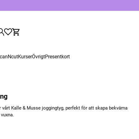
canNcut
Kurser
Övrigt
Presentkort
ing
r vårt Kalle & Musse joggingtyg, perfekt för att skapa bekväma
 vuxna.