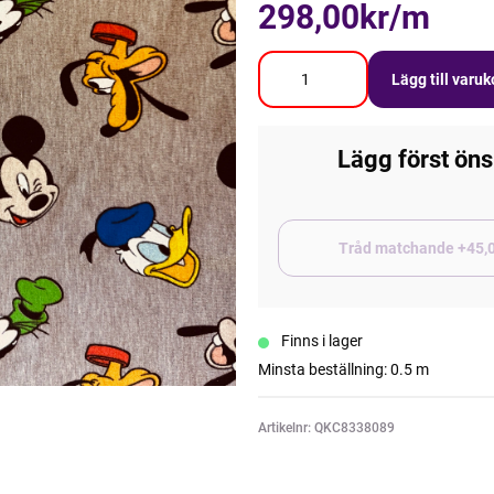
298,00kr/m
Lägg till varu
Lägg först öns
Tråd matchand
Finns i lager
Minsta beställning: 0.5 m
Artikelnr: QKC8338089