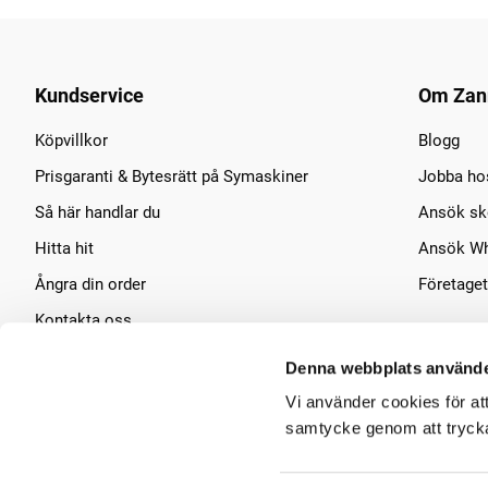
Kundservice
Om Zan
Köpvillkor
Blogg
Prisgaranti & Bytesrätt på Symaskiner
Jobba ho
Så här handlar du
Ansök sko
Hitta hit
Ansök Wh
Ångra din order
Företaget
Kontakta oss
Symaskins service
Denna webbplats använde
Vi använder cookies för at
samtycke genom att trycka 