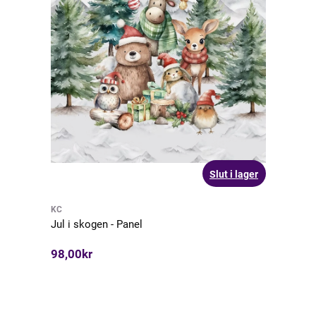
Slut i lager
KC
Jul i skogen - Panel
98,00kr