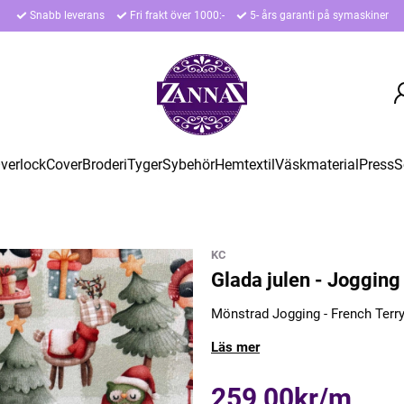
Snabb leverans
Fri frakt över 1000:-
5- års garanti på symaskiner
verlock
Cover
Broderi
Tyger
Sybehör
Hemtextil
Väskmaterial
Press
S
KC
Glada julen - Jogging
Mönstrad Jogging - French Terr
Läs mer
259,00kr/m