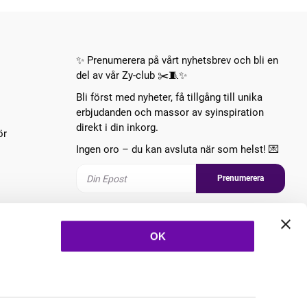
✨ Prenumerera på vårt nyhetsbrev och bli en
del av vår Zy-club ✂️🧵✨
Bli först med nyheter, få tillgång till unika
erbjudanden och massor av syinspiration
direkt i din inkorg.
ör
Ingen oro – du kan avsluta när som helst! 💌
Prenumerera
Följ oss
OK