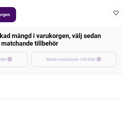
korgen
kad mängd i varukorgen, välj sedan
matchande tillbehör
e +45,00kr
Mudd matchande +39,50kr