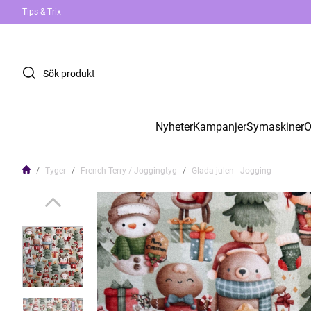
Tips & Trix
Nyheter
Kampanjer
Symaskiner
O
Tyger
French Terry / Joggingtyg
Glada julen - Jogging