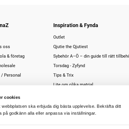
naZ
Inspiration & Fynda
Outlet
s oss
Qjutie the Qjutiest
la & företag
Sybehör A–Ö – din guide till rätt tillbeh
olesale
Torsdag - Zyfynd
 / Personal
Tips & Trix
Lite om olika matrial
r cookies
t webbplatsen ska erbjuda dig bästa upplevelse. Bekräfta ditt
på godkänn alla eller anpassa via inställningar.