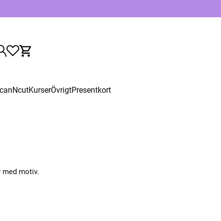
canNcut
Kurser
Övrigt
Presentkort
y med motiv.