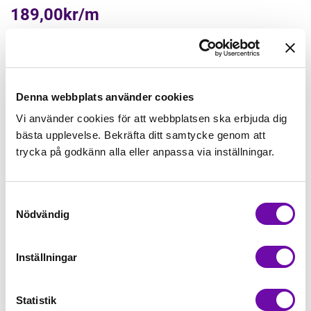
189,00kr/m
Beställningsvara
Denna webbplats använder cookies
Lägg först önskad mängd i varukorgen,
välj sedan matchande tillbehör
Vi använder cookies för att webbplatsen ska erbjuda dig
bästa upplevelse. Bekräfta ditt samtycke genom att
trycka på godkänn alla eller anpassa via inställningar.
Tråd matchande +45,00kr
Samtyckesval
Mudd matchande +39,50kr
Nödvändig
Inställningar
Beställningsvara
Minsta beställning: 0.5 m
Statistik