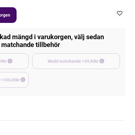
korgen
kad mängd i varukorgen, välj sedan
matchande tillbehör
e +45,00kr
Mudd matchande +39,50kr
 +100,00kr