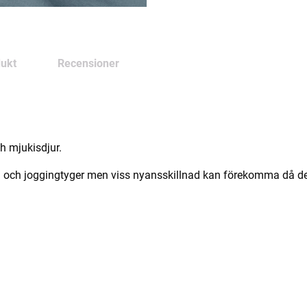
ukt
Recensioner
ch mjukisdjur.
 och joggingtyger men viss nyansskillnad kan förekomma då det k