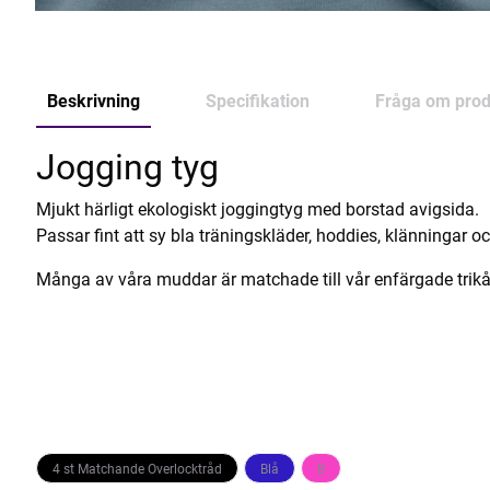
Beskrivning
Specifikation
Fråga om prod
Jogging tyg
Mjukt härligt ekologiskt joggingtyg med borstad avigsida.
Passar fint att sy bla träningskläder, hoddies, klänningar o
Många av våra muddar är matchade till vår enfärgade trikå
4 st Matchande Overlocktråd
Blå
B