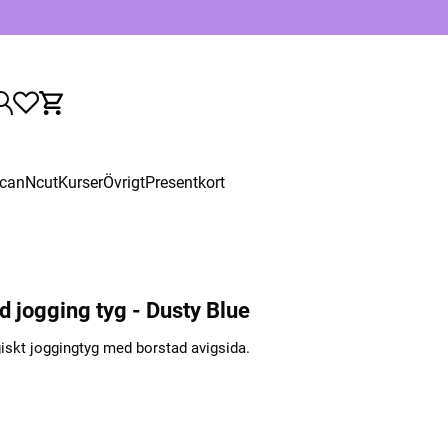
canNcut
Kurser
Övrigt
Presentkort
d jogging tyg - Dusty Blue
giskt joggingtyg med borstad avigsida.