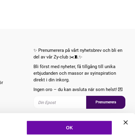
✨ Prenumerera på vårt nyhetsbrev och bli en
del av vår Zy-club ✂️🧵✨
Bli först med nyheter, få tillgång till unika
erbjudanden och massor av syinspiration
direkt i din inkorg.
ör
Ingen oro – du kan avsluta när som helst! 💌
Prenumerera
Följ oss
OK