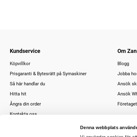
Kundservice
Om Zan
Köpvillkor
Blogg
Prisgaranti & Bytesrätt på Symaskiner
Jobba ho
Så här handlar du
Ansök sko
Hitta hit
Ansök Wh
Ångra din order
Företaget
Kontakta oss
Symaskins service
Denna webbplats använde
Vi använder cookies för at