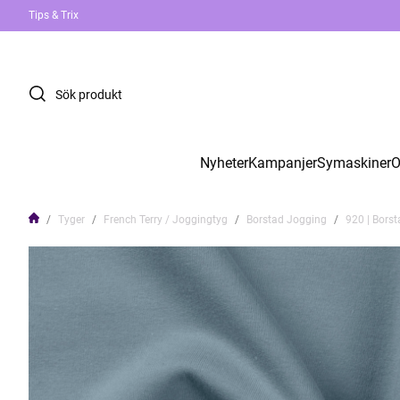
Tips & Trix
Nyheter
Kampanjer
Symaskiner
O
Tyger
French Terry / Joggingtyg
Borstad Jogging
920 | Borst