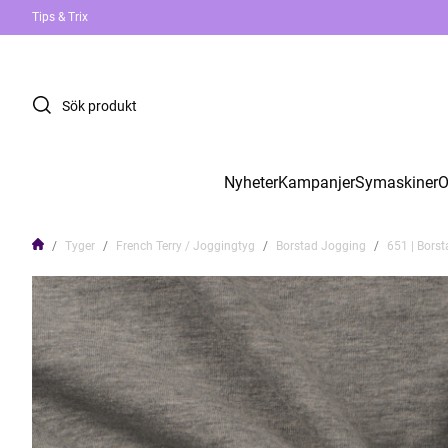
Tips & Trix
Nyheter
Kampanjer
Symaskiner
O
Tyger
French Terry / Joggingtyg
Borstad Jogging
651 | Borst