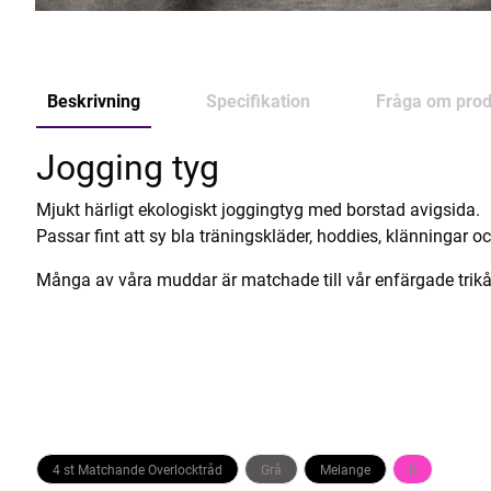
Beskrivning
Specifikation
Fråga om prod
Jogging tyg
Mjukt härligt ekologiskt joggingtyg med borstad avigsida.
Passar fint att sy bla träningskläder, hoddies, klänningar o
Många av våra muddar är matchade till vår enfärgade trikå
4 st Matchande Overlocktråd
Grå
Melange
B