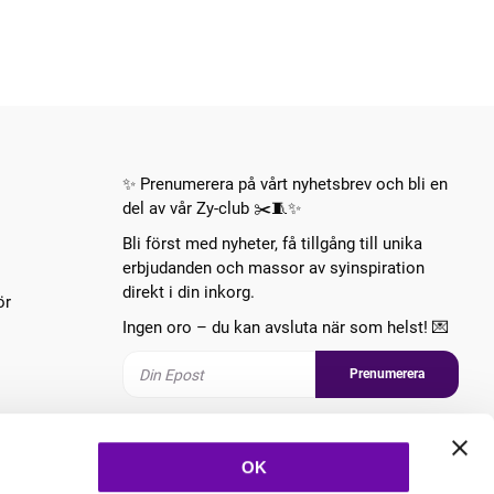
✨ Prenumerera på vårt nyhetsbrev och bli en
del av vår Zy-club ✂️🧵✨
Bli först med nyheter, få tillgång till unika
erbjudanden och massor av syinspiration
direkt i din inkorg.
ör
Ingen oro – du kan avsluta när som helst! 💌
Prenumerera
Följ oss
OK