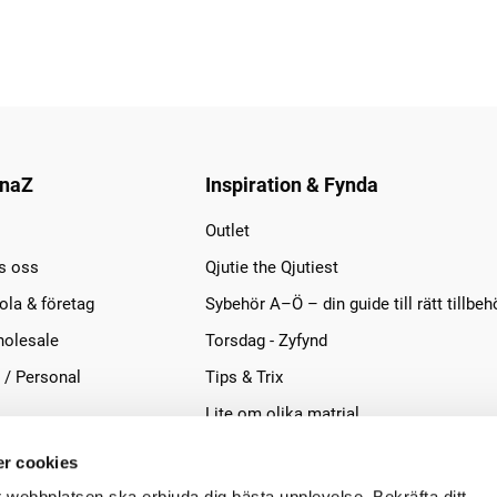
naZ
Inspiration & Fynda
Outlet
s oss
Qjutie the Qjutiest
la & företag
Sybehör A–Ö – din guide till rätt tillbeh
olesale
Torsdag - Zyfynd
 / Personal
Tips & Trix
Lite om olika matrial
r cookies
t webbplatsen ska erbjuda dig bästa upplevelse. Bekräfta ditt