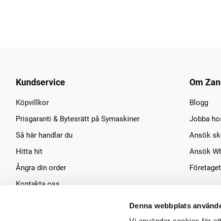
Kundservice
Om Zan
Köpvillkor
Blogg
Prisgaranti & Bytesrätt på Symaskiner
Jobba ho
Så här handlar du
Ansök sko
Hitta hit
Ansök Wh
Ångra din order
Företaget
Kontakta oss
Symaskins service
Denna webbplats använde
Vi använder cookies för at