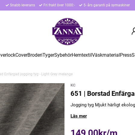
Snabb leverans
Fri frakt över 1000:-
5- års garanti på symaskiner
verlock
Cover
Broderi
Tyger
Sybehör
Hemtextil
Väskmaterial
Press
S
ad Enfärgad jogging tyg - Light Grey melange
KC
651 | Borstad Enfärga
Jogging tyg Mjukt härligt ekolo
Läs mer
149,00kr/m