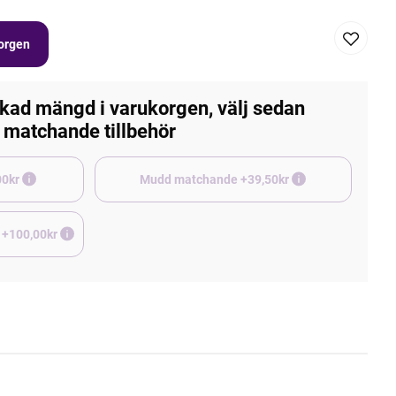
korgen
kad mängd i varukorgen, välj sedan
matchande tillbehör
e +45,00kr
Mudd matchande +39,50kr
 +100,00kr