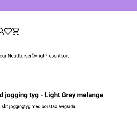
canNcut
Kurser
Övrigt
Presentkort
d jogging tyg - Light Grey melange
giskt joggingtyg med borstad avigsida.