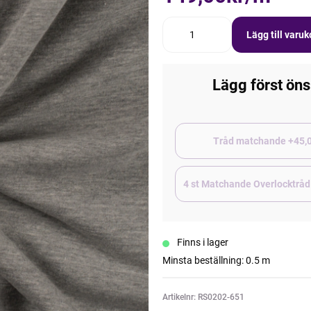
Lägg till varu
Lägg först öns
Tråd matchand
4 st Matchande Overlocktråd
Finns i lager
Minsta beställning: 0.5 m
Artikelnr: RS0202-651