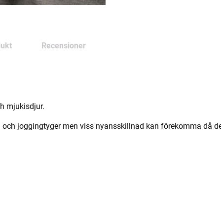
ukt
Recensioner
ch mjukisdjur.
 och joggingtyger men viss nyansskillnad kan förekomma då det k