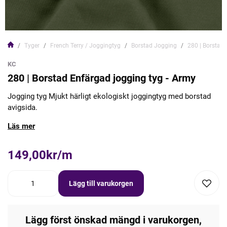
Tyger
French Terry / Joggingtyg
Borstad Jogging
280 | Borstad 
KC
280 | Borstad Enfärgad jogging tyg - Army
Jogging tyg Mjukt härligt ekologiskt joggingtyg med borstad
avigsida.
Läs mer
149,00kr/m
Lägg till varukorgen
Lägg först önskad mängd i varukorgen,