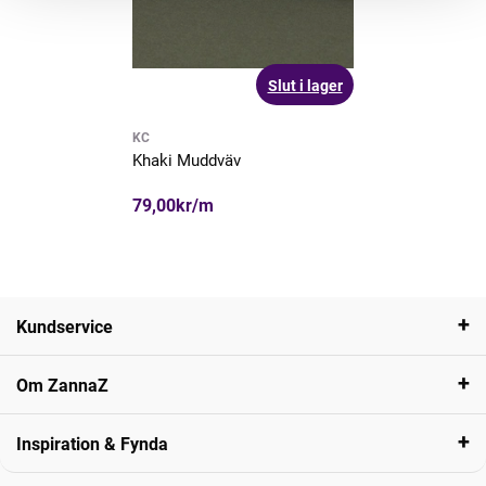
Slut i lager
KC
Khaki Muddväv
79,00kr/m
Kundservice
Om ZannaZ
Inspiration & Fynda