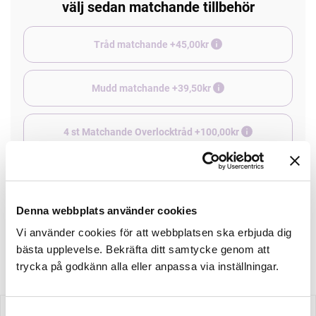
välj sedan matchande tillbehör
Tråd matchande +45,00kr
Mudd matchande +39,50kr
4 st Matchande Overlocktråd +100,00kr
Finns i lager
Minsta beställning: 0.5 m
Denna webbplats använder cookies
Vi använder cookies för att webbplatsen ska erbjuda dig
Artikelnr: RS0202-280
bästa upplevelse. Bekräfta ditt samtycke genom att
trycka på godkänn alla eller anpassa via inställningar.
Samtyckesval