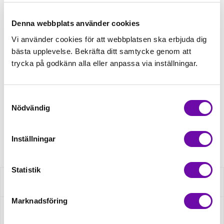
Tråd matchande +45,00kr
Denna webbplats använder cookies
Vi använder cookies för att webbplatsen ska erbjuda dig
bästa upplevelse. Bekräfta ditt samtycke genom att
Mudd matchande +39,50kr
trycka på godkänn alla eller anpassa via inställningar.
Finns i lager
Samtyckesval
Minsta beställning: 0.5 m
Nödvändig
Artikelnr: 20522/050
Inställningar
Statistik
Beskrivning
Marknadsföring
Specifikation