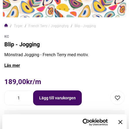
Tyger
French Terry / Joggingtyg
Blip - Jogging
KC
Blip - Jogging
Mönstrad Jogging - French Terry med motiv.
Läs mer
189,00kr/m
Lägg till varukorgen
Lägg först önskad mängd i varukorgen,
välj sedan matchande tillbehör