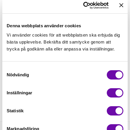
välj sedan matchande tillbehör
Tråd matchande +45,00kr
Denna webbplats använder cookies
Vi använder cookies för att webbplatsen ska erbjuda dig
Mudd matchande +39,50kr
bästa upplevelse. Bekräfta ditt samtycke genom att
trycka på godkänn alla eller anpassa via inställningar.
4 st Matchande Overlocktråd +100,00kr
Samtyckesval
Nödvändig
Finns i lager
Minsta beställning: 0.5 m
Inställningar
Artikelnr: RS0196-941
Statistik
Marknadsföring