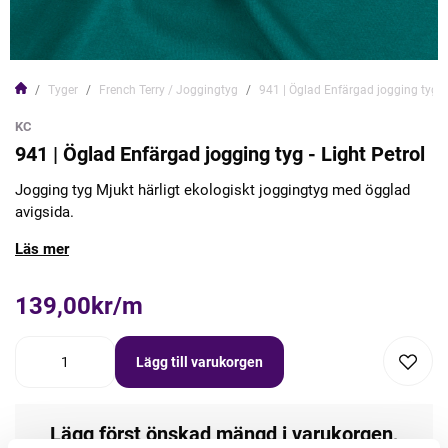
Tyger
French Terry / Joggingtyg
941 | Öglad Enfärgad jogging tyg - 
KC
941 | Öglad Enfärgad jogging tyg - Light Petrol
Jogging tyg Mjukt härligt ekologiskt joggingtyg med ögglad
avigsida.
Läs mer
139,00kr/m
Lägg till varukorgen
Lägg först önskad mängd i varukorgen,