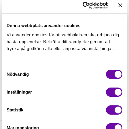
välj sedan matchande tillbehör
Tråd matchande +45,00kr
Denna webbplats använder cookies
Vi använder cookies för att webbplatsen ska erbjuda dig
Mudd matchande +39,50kr
bästa upplevelse. Bekräfta ditt samtycke genom att
trycka på godkänn alla eller anpassa via inställningar.
4 st Matchande Overlocktråd +100,00kr
Samtyckesval
Nödvändig
Finns i lager
Minsta beställning: 0.5 m
Inställningar
Artikelnr: RS0196-550
Statistik
Marknadsföring