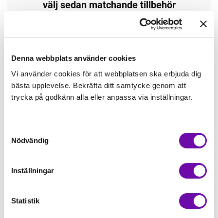
välj sedan matchande tillbehör
Tråd matchande +45,00kr
Denna webbplats använder cookies
Mudd matchande +39,50kr
Vi använder cookies för att webbplatsen ska erbjuda dig
bästa upplevelse. Bekräfta ditt samtycke genom att
Borstad jogging, matchande +75,00kr
trycka på godkänn alla eller anpassa via inställningar.
4 st Matchande Overlocktråd +100,00kr
Samtyckesval
Nödvändig
Finns i lager
Inställningar
Minsta beställning: 0.5 m
Statistik
Artikelnr: RS0196-520