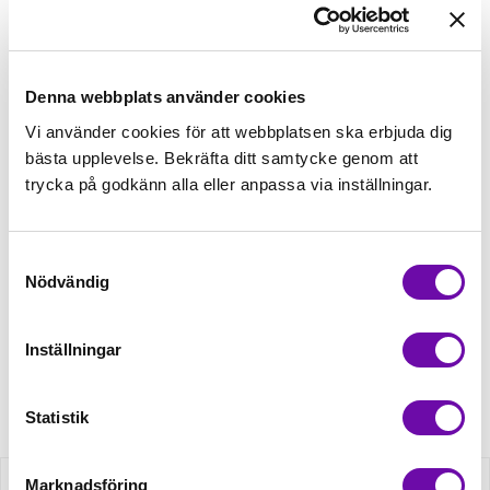
välj sedan matchande tillbehör
Tråd matchande +45,00kr
Denna webbplats använder cookies
Vi använder cookies för att webbplatsen ska erbjuda dig
Mudd matchande +39,50kr
bästa upplevelse. Bekräfta ditt samtycke genom att
trycka på godkänn alla eller anpassa via inställningar.
4 st Matchande Overlocktråd +100,00kr
Samtyckesval
Nödvändig
Finns i lager
Minsta beställning: 0.5 m
Inställningar
Artikelnr: RS0196-510
Statistik
Marknadsföring