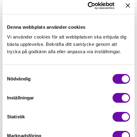
välj sedan matchande tillbehör
Tråd matchande +45,00kr
Denna webbplats använder cookies
Vi använder cookies för att webbplatsen ska erbjuda dig
Mudd matchande +39,50kr
bästa upplevelse. Bekräfta ditt samtycke genom att
trycka på godkänn alla eller anpassa via inställningar.
4 st Matchande Overlocktråd +100,00kr
Samtyckesval
Nödvändig
Finns i lager
Minsta beställning: 0.5 m
Inställningar
Artikelnr: RS0196-470
Statistik
Marknadsföring