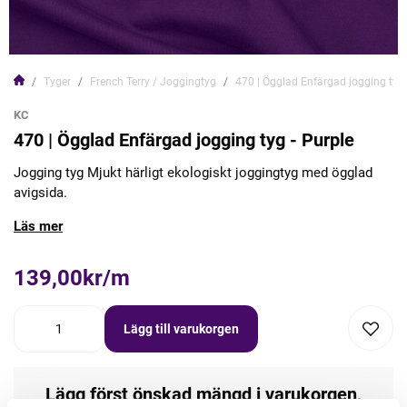
Tyger
French Terry / Joggingtyg
470 | Ögglad Enfärgad jogging tyg 
KC
470 | Ögglad Enfärgad jogging tyg - Purple
Jogging tyg Mjukt härligt ekologiskt joggingtyg med ögglad
avigsida.
Läs mer
139,00kr/m
Lägg till varukorgen
Lägg först önskad mängd i varukorgen,