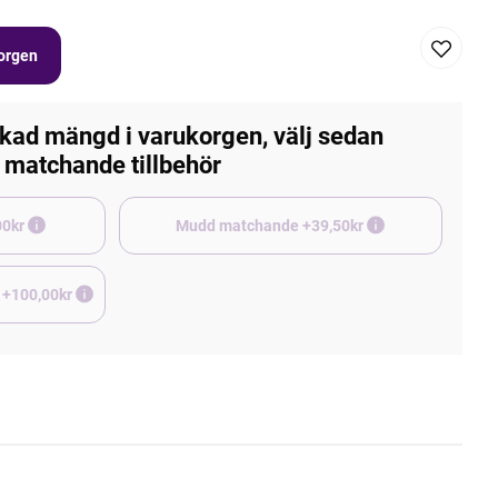
korgen
kad mängd i varukorgen, välj sedan
matchande tillbehör
e +45,00kr
Mudd matchande +39,50kr
 +100,00kr