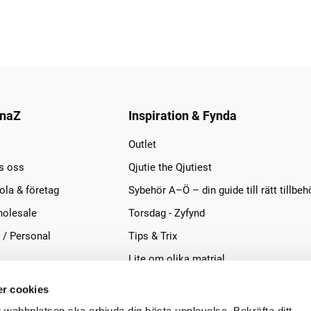
naZ
Inspiration & Fynda
Outlet
s oss
Qjutie the Qjutiest
la & företag
Sybehör A–Ö – din guide till rätt tillbeh
olesale
Torsdag - Zyfynd
 / Personal
Tips & Trix
Lite om olika matrial
r cookies
t webbplatsen ska erbjuda dig bästa upplevelse. Bekräfta ditt