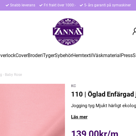
Snabb leverans
Fri frakt över 1000:-
5- års garanti på symaskiner
verlock
Cover
Broderi
Tyger
Sybehör
Hemtextil
Väskmaterial
Press
S
g - Baby Rose
KC
110 | Öglad Enfärgad 
Jogging tyg Mjukt härligt ekolo
Läs mer
139,00kr/m