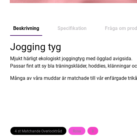
Beskrivning
Specifikation
Fråga om prod
Jogging tyg
Mjukt härligt ekologiskt joggingtyg med ögglad avigsida.
Passar fint att sy bla träningskläder, hoddies, klänningar o
Många av våra muddar är matchade till vår enfärgade trikå
4 st Matchande Overlocktråd
Rosa
B