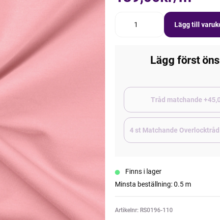
Lägg till varu
Lägg först öns
Tråd matchand
4 st Matchande Overlocktråd
Finns i lager
Minsta beställning: 0.5 m
Artikelnr: RS0196-110