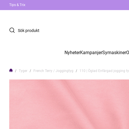
Tips & Trix
Nyheter
Kampanjer
Symaskiner
O
Tyger
French Terry / Joggingtyg
110 | Öglad Enfärgad jogging ty