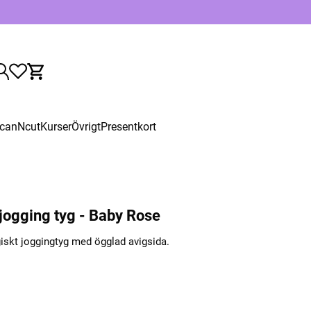
canNcut
Kurser
Övrigt
Presentkort
jogging tyg - Baby Rose
giskt joggingtyg med ögglad avigsida.