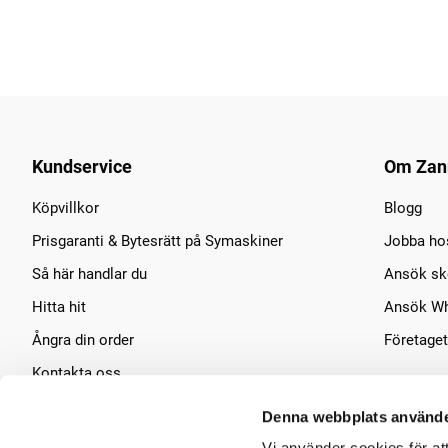
Kundservice
Om Zan
Köpvillkor
Blogg
Prisgaranti & Bytesrätt på Symaskiner
Jobba ho
Så här handlar du
Ansök sko
Hitta hit
Ansök Wh
Ångra din order
Företaget
Kontakta oss
Symaskins service
Denna webbplats använde
Vi använder cookies för at