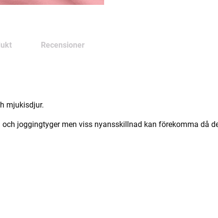
ukt
Recensioner
ch mjukisdjur.
 och joggingtyger men viss nyansskillnad kan förekomma då det k