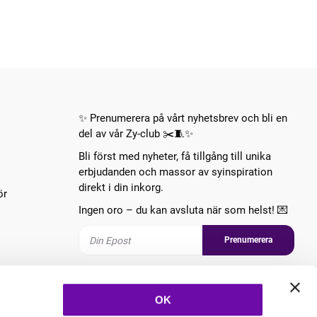
✨ Prenumerera på vårt nyhetsbrev och bli en
del av vår Zy-club ✂️🧵✨
Bli först med nyheter, få tillgång till unika
erbjudanden och massor av syinspiration
direkt i din inkorg.
ör
Ingen oro – du kan avsluta när som helst! 💌
Prenumerera
Följ oss
OK