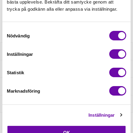
bästa upplevelse. Bekräfta ditt samtycke genom att
Minsta beställning: 1 st
trycka på godkänn alla eller anpassa via inställningar.
Artikelnr: K64012
Samtyckesval
Nödvändig
Beskrivning
Inställningar
Specifikation
Statistik
Fråga om produkt
Marknadsföring
Recensioner
Inställningar
OK