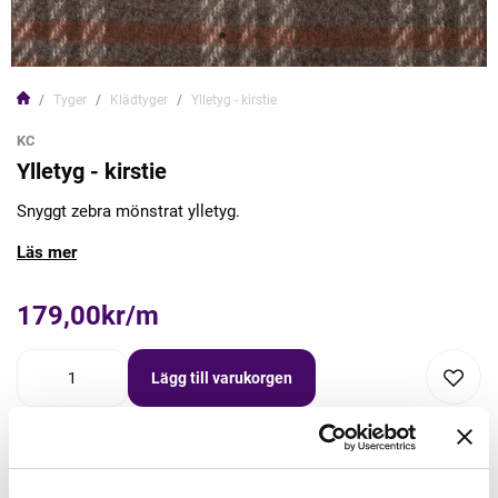
Tyger
Klädtyger
Ylletyg - kirstie
KC
Ylletyg - kirstie
Snyggt zebra mönstrat ylletyg.
Läs mer
179,00kr/m
Lägg till varukorgen
Lägg först önskad mängd i varukorgen,
välj sedan matchande tillbehör