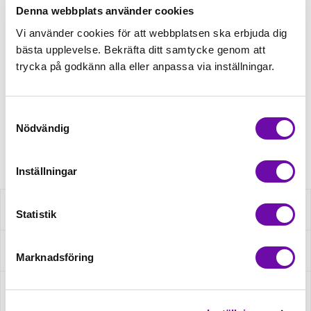
Denna webbplats använder cookies
Tråd matchande +45,00kr
Vi använder cookies för att webbplatsen ska erbjuda dig
bästa upplevelse. Bekräfta ditt samtycke genom att
trycka på godkänn alla eller anpassa via inställningar.
Finns i lager
Minsta beställning: 0.5 m
Samtyckesval
Nödvändig
Artikelnr: Q22739-520D
Inställningar
Beskrivning
Statistik
Specifikation
Marknadsföring
Fråga om produkt