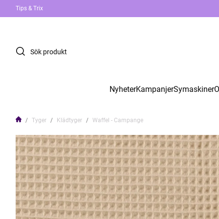
Tips & Trix
Nyheter
Kampanjer
Symaskiner
O
Tyger
Klädtyger
Waffel - Campange