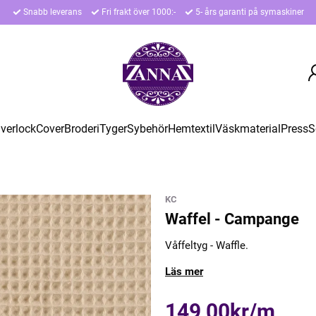
Snabb leverans
Fri frakt över 1000:-
5- års garanti på symaskiner
verlock
Cover
Broderi
Tyger
Sybehör
Hemtextil
Väskmaterial
Press
S
KC
Waffel - Campange
Våffeltyg - Waffle.
Läs mer
149,00kr/m