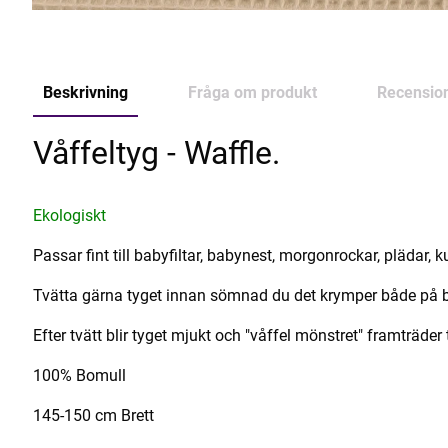
Beskrivning
Fråga om produkt
Recensio
Våffeltyg - Waffle.
Ekologiskt
Passar fint till babyfiltar, babynest, morgonrockar, plädar, 
Tvätta gärna tyget innan sömnad du det krymper både på 
Efter tvätt blir tyget mjukt och "våffel mönstret" framträder 
100% Bomull
145-150 cm Brett