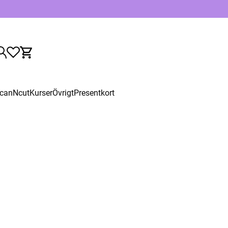
canNcut
Kurser
Övrigt
Presentkort