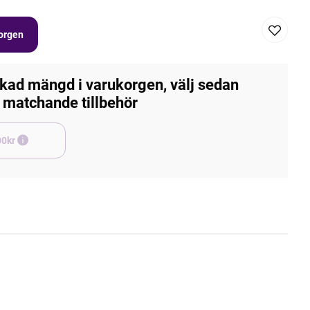
korgen
kad mängd i varukorgen, välj sedan
matchande tillbehör
e +45,00kr