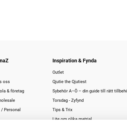
naZ
Inspiration & Fynda
Outlet
s oss
Qjutie the Qjutiest
la & företag
Sybehör A–Ö – din guide till rätt tillbeh
olesale
Torsdag - Zyfynd
 / Personal
Tips & Trix
Lite om olika matrial