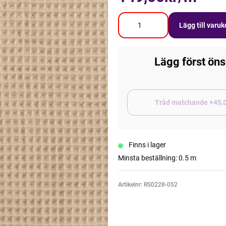
Lägg till varu
Lägg först öns
Tråd matchand
Finns i lager
Minsta beställning: 0.5 m
Artikelnr: RS0228-052