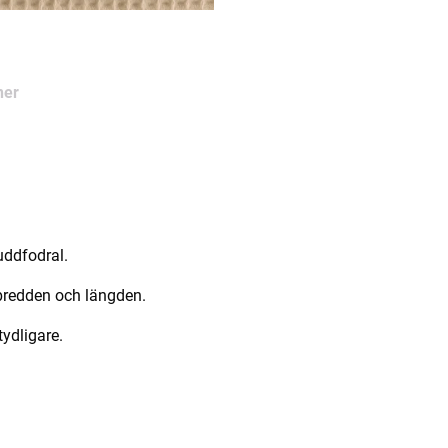
ner
kuddfodral.
bredden och längden.
tydligare.