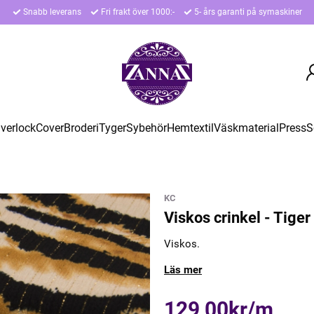
Snabb leverans
Fri frakt över 1000:-
5- års garanti på symaskiner
verlock
Cover
Broderi
Tyger
Sybehör
Hemtextil
Väskmaterial
Press
S
KC
Viskos crinkel - Tiger
Viskos.
Läs mer
129,00kr/m