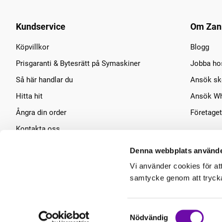
Kundservice
Om Zan
Köpvillkor
Blogg
Prisgaranti & Bytesrätt på Symaskiner
Jobba ho
Så här handlar du
Ansök sko
Hitta hit
Ansök Wh
Ångra din order
Företaget
Kontakta oss
Symaskins service
Denna webbplats använde
Vi använder cookies för at
samtycke genom att trycka 
Samtyckesval
Nödvändig