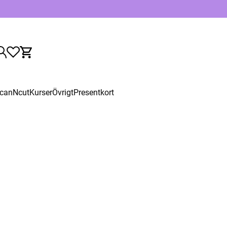
canNcut
Kurser
Övrigt
Presentkort