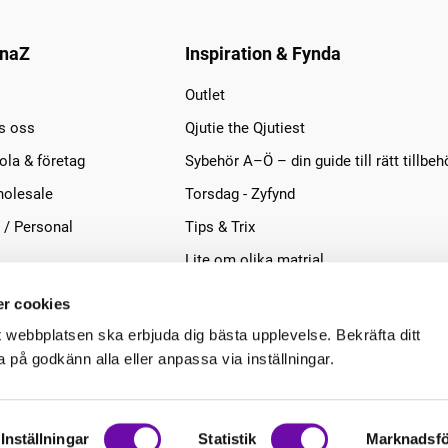
naZ
Inspiration & Fynda
Outlet
s oss
Qjutie the Qjutiest
la & företag
Sybehör A–Ö – din guide till rätt tillbeh
olesale
Torsdag - Zyfynd
 / Personal
Tips & Trix
Lite om olika matrial
r cookies
t webbplatsen ska erbjuda dig bästa upplevelse. Bekräfta ditt
på godkänn alla eller anpassa via inställningar.
Inställningar
Statistik
Marknadsfö
.