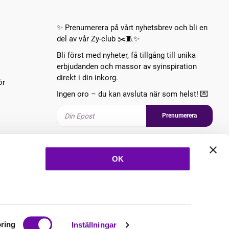
✨ Prenumerera på vårt nyhetsbrev och bli en
del av vår Zy-club ✂️🧵✨
Bli först med nyheter, få tillgång till unika
erbjudanden och massor av syinspiration
direkt i din inkorg.
ör
Ingen oro – du kan avsluta när som helst! 💌
Prenumerera
Följ oss
OK
ring
Inställningar
Copyright © 2026 ZannaZ Skapad med
Vendre