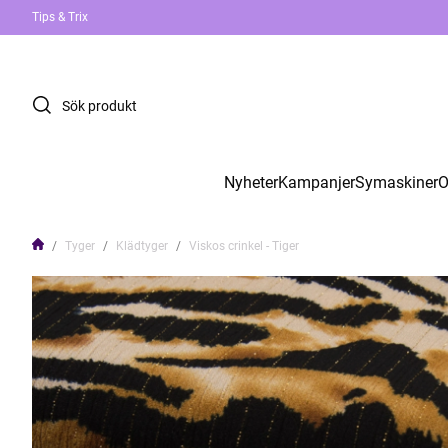
Tips & Trix
Nyheter
Kampanjer
Symaskiner
O
Tyger
Klädtyger
Viskos crinkel - Tiger