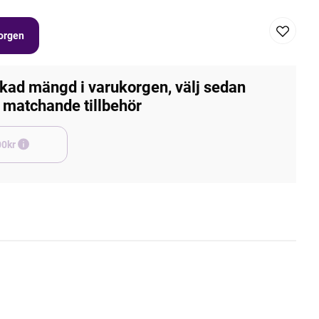
korgen
kad mängd i varukorgen, välj sedan
matchande tillbehör
e +45,00kr