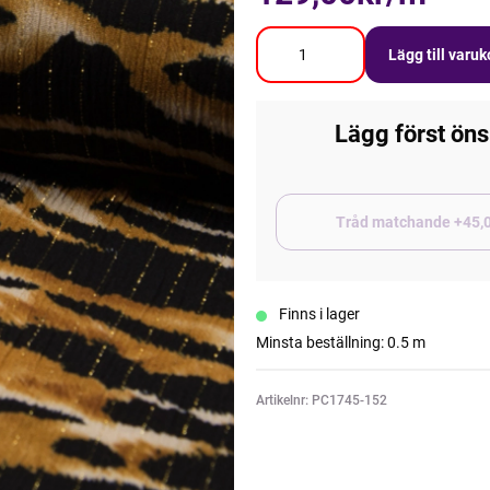
Lägg till varu
Lägg först öns
Tråd matchand
Finns i lager
Minsta beställning: 0.5 m
Artikelnr: PC1745-152