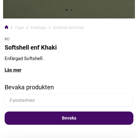
Tyger
Klädtyger
Softshell enf Khaki
KC
Softshell enf Khaki
Enfärgad Softshell.
Läs mer
Bevaka produkten
Bevaka