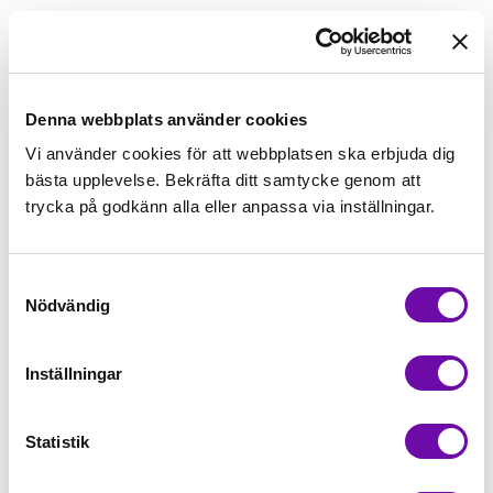
179,00kr/m
Beställningsvara
Denna webbplats använder cookies
Vi använder cookies för att webbplatsen ska erbjuda dig
Lägg först önskad mängd i varukorgen,
bästa upplevelse. Bekräfta ditt samtycke genom att
välj sedan matchande tillbehör
trycka på godkänn alla eller anpassa via inställningar.
Tråd matchande +45,00kr
Samtyckesval
Nödvändig
Beställningsvara
Minsta beställning: 0.5 m
Inställningar
Artikelnr: softX1X027
Statistik