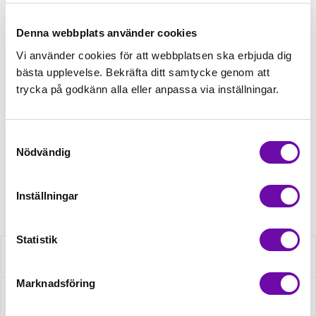
Tråd matchande +45,00kr
Denna webbplats använder cookies
Vi använder cookies för att webbplatsen ska erbjuda dig
bästa upplevelse. Bekräfta ditt samtycke genom att
4 st Matchande Overlocktråd +100,00kr
trycka på godkänn alla eller anpassa via inställningar.
Finns i lager
Samtyckesval
Minsta beställning: 0.5 m
Nödvändig
Artikelnr: S1893R-1027
Inställningar
Statistik
Beskrivning
Marknadsföring
Specifikation