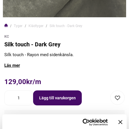
Tyger
Klädtyger
Silk touch - Dark Grey
KC
Silk touch - Dark Grey
Silk touch - Rayon med sidenkänsla.
Läs mer
129,00kr/m
Lägg till varukorgen
Lägg först önskad mängd i varukorgen,
välj sedan matchande tillbehör