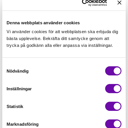
89,00kr/m
Beställningsvara
Denna webbplats använder cookies
Vi använder cookies för att webbplatsen ska erbjuda dig
bästa upplevelse. Bekräfta ditt samtycke genom att
Lägg först önskad mängd i varukorgen,
trycka på godkänn alla eller anpassa via inställningar.
välj sedan matchande tillbehör
Samtyckesval
Tråd matchande +45,00kr
Nödvändig
Inställningar
Beställningsvara
Minsta beställning: 0.5 m
Statistik
Artikelnr: rs0002225
Marknadsföring