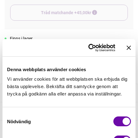
Tråd matchande +45,00kr
Finns i lager
Minsta beställning: 0.5 m
Artikelnr: Q22794-360R
Denna webbplats använder cookies
Vi använder cookies för att webbplatsen ska erbjuda dig
bästa upplevelse. Bekräfta ditt samtycke genom att
Beskrivning
trycka på godkänn alla eller anpassa via inställningar.
Specifikation
Samtyckesval
Nödvändig
Fråga om produkt