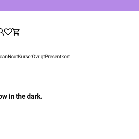
canNcut
Kurser
Övrigt
Presentkort
ow in the dark.