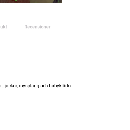
ukt
Recensioner
kar, jackor, mysplagg och babykläder.