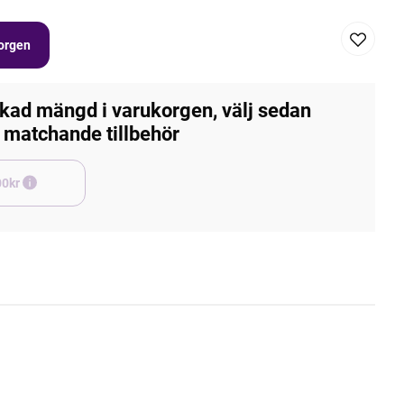
korgen
kad mängd i varukorgen, välj sedan
matchande tillbehör
e +45,00kr