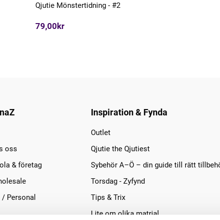
Qjutie Mönstertidning - #2
79,00kr
naZ
Inspiration & Fynda
Outlet
s oss
Qjutie the Qjutiest
la & företag
Sybehör A–Ö – din guide till rätt tillbeh
olesale
Torsdag - Zyfynd
 / Personal
Tips & Trix
Lite om olika matrial