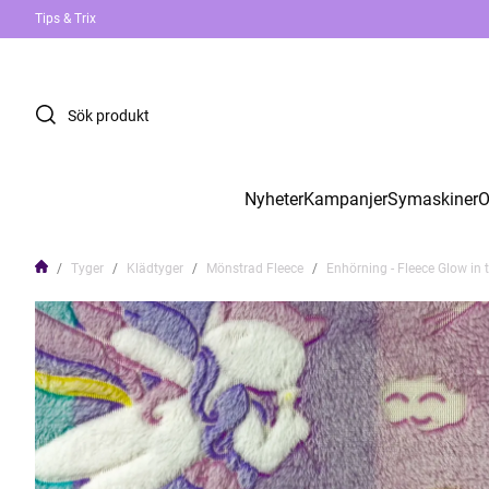
Tips & Trix
Nyheter
Kampanjer
Symaskiner
O
Tyger
Klädtyger
Mönstrad Fleece
Enhörning - Fleece Glow in 