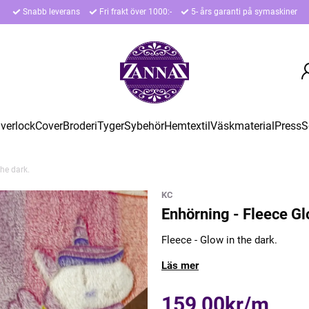
Snabb leverans
Fri frakt över 1000:-
5- års garanti på symaskiner
verlock
Cover
Broderi
Tyger
Sybehör
Hemtextil
Väskmaterial
Press
S
the dark.
KC
Enhörning - Fleece Gl
Fleece - Glow in the dark.
Läs mer
159,00kr/m