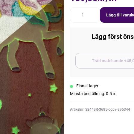
Lägg till varu
Lägg först öns
Tråd matchand
Finns i lager
Minsta beställning: 0.5 m
Artikelnr: S2449R-3685-copy-995344