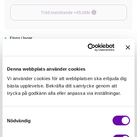
Tråd matchande +45,00kr
Finns i lager
Minsta beställning: 0.5 m
Artikelnr: S2449R-3718
Denna webbplats använder cookies
Vi använder cookies för att webbplatsen ska erbjuda dig
bästa upplevelse. Bekräfta ditt samtycke genom att
Beskrivning
trycka på godkänn alla eller anpassa via inställningar.
Specifikation
Samtyckesval
Nödvändig
Fråga om produkt