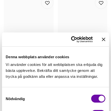
Köp
Köp
Denna webbplats använder cookies
KC
KC
Vi använder cookies för att webbplatsen ska erbjuda dig
Mermaid, rosa - Fleece
Mermaid, Dusty mint - Fleece
bästa upplevelse. Bekräfta ditt samtycke genom att
trycka på godkänn alla eller anpassa via inställningar.
129,00kr/m
129,00kr/m
Samtyckesval
Nödvändig