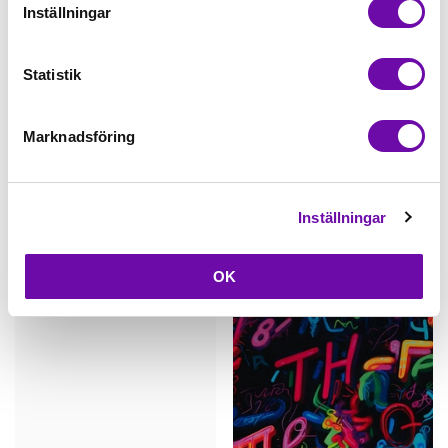
Inställningar
Statistik
Köp
Köp
Marknadsföring
KC
KC
Mermaid, Ecru - Fleece
Mermaid, Sand - Fleece
Inställningar
129,00kr/m
129,00kr/m
OK