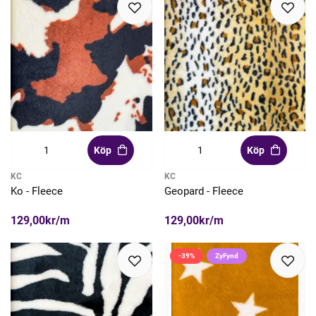
Köp
Köp
KC
KC
Ko - Fleece
Geopard - Fleece
129,00kr/m
129,00kr/m
-39%
ZyFynd