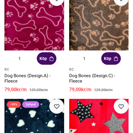
Köp
Köp
KC
KC
Dog Bones (Design.A) -
Dog Bones (Design.C) -
Fleece
Fleece
79,00kr/m
79,00kr/m
129,00kr/m
129,00kr/m
-39%
ZyFynd