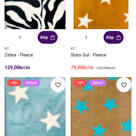
Köp
Köp
KC
KC
Zebra - Fleece
Stars Gul - Fleece
129,00kr/m
79,00kr/m
129,00kr/m
-39%
ZyFynd
-39%
ZyFynd