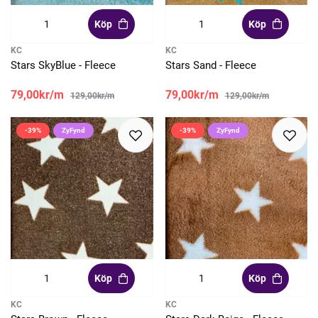
Köp
Köp
KC
KC
Stars SkyBlue - Fleece
Stars Sand - Fleece
79,00kr/m
79,00kr/m
129,00kr/m
129,00kr/m
-39%
ZyFynd
-39%
ZyFynd
Köp
Köp
KC
KC