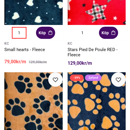
Köp
Köp
KC
KC
Small hearts - Fleece
Stars Pied De Poule RED -
Fleece
79,00kr/m
129,00kr/m
129,00kr/m
-39%
ZyFynd