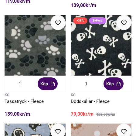
119,00kr/m
139,00kr/m
-39%
ZyFynd
Köp
Köp
KC
KC
Tassatryck - Fleece
Dödskallar - Fleece
139,00kr/m
79,00kr/m
129,00kr/m