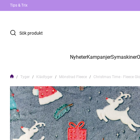
Tips & Trix
Nyheter
Kampanjer
Symaskiner
O
Tyger
Klädtyger
Mönstrad Fleece
Christmas Time - Fleece Glo