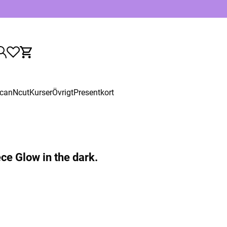
canNcut
Kurser
Övrigt
Presentkort
ce Glow in the dark.