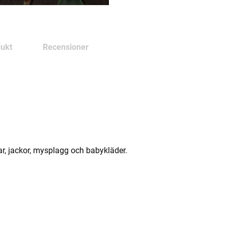
ukt
Recensioner
kar, jackor, mysplagg och babykläder.