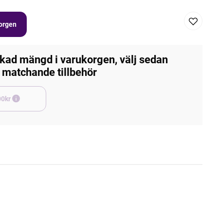
korgen
kad mängd i varukorgen, välj sedan
matchande tillbehör
e +45,00kr