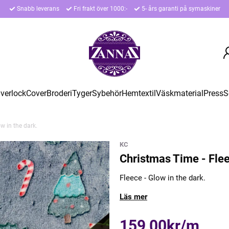
Snabb leverans
Fri frakt över 1000:-
5- års garanti på symaskiner
verlock
Cover
Broderi
Tyger
Sybehör
Hemtextil
Väskmaterial
Press
S
w in the dark.
KC
Christmas Time - Flee
Fleece - Glow in the dark.
Läs mer
159,00kr/m