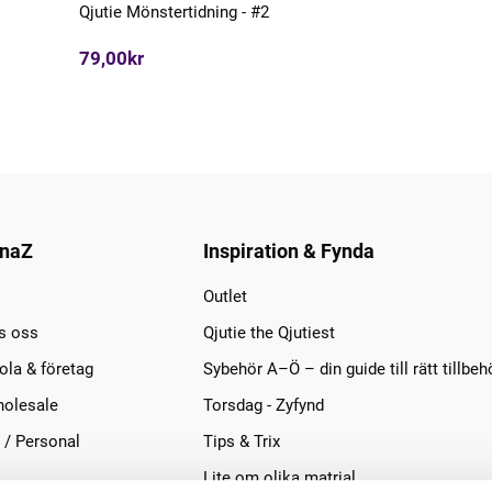
Qjutie Mönstertidning - #2
79,00kr
naZ
Inspiration & Fynda
Outlet
s oss
Qjutie the Qjutiest
la & företag
Sybehör A–Ö – din guide till rätt tillbeh
olesale
Torsdag - Zyfynd
 / Personal
Tips & Trix
Lite om olika matrial