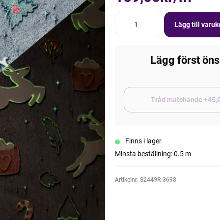
Lägg till varu
Lägg först öns
Tråd matchand
Finns i lager
Minsta beställning: 0.5 m
Artikelnr: S2449R-3698