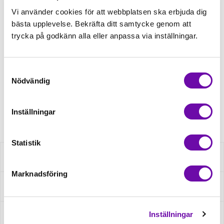
159,00kr/m
Vi använder cookies för att webbplatsen ska erbjuda dig
bästa upplevelse. Bekräfta ditt samtycke genom att
trycka på godkänn alla eller anpassa via inställningar.
Beställningsvara
Beställningsvara
Samtyckesval
Nödvändig
Minsta beställning: 0.5 m
Artikelnr: 233X163
Inställningar
Statistik
Beskrivning
Marknadsföring
Fråga om produkt
Inställningar
Recensioner